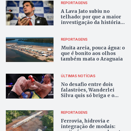
REPORTAGENS
A Lava Jato subiu no
telhado: por que a maior
investigação da história
do País está virando pizza
REPORTAGENS
Muita areia, pouca água: o
que é bonito aos olhos
também mata o Araguaia
ÚLTIMAS NOTÍCIAS
No desafio entre dois
falastrões, Wanderlei
Silva quis só briga e o
arquirrival venceu
REPORTAGENS
Ferrovia, hidrovia e
integração de modais: