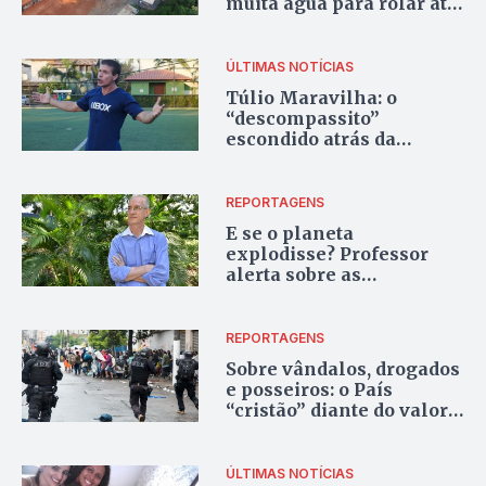
muita água para rolar até
o fim da linha
ÚLTIMAS NOTÍCIAS
Túlio Maravilha: o
“descompassito”
escondido atrás da
hilária “Mil Golzito”
REPORTAGENS
E se o planeta
explodisse? Professor
alerta sobre as
consequências das
mudanças climáticas
REPORTAGENS
Sobre vândalos, drogados
e posseiros: o País
“cristão” diante do valor
da vida e das coisas
ÚLTIMAS NOTÍCIAS