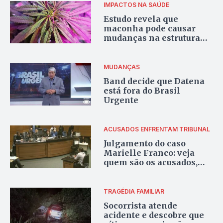
IMPACTOS NA SAÚDE
Estudo revela que
maconha pode causar
mudanças na estrutura
cerebral
MUDANÇAS
Band decide que Datena
está fora do Brasil
Urgente
ACUSADOS ENFRENTAM TRIBUNAL
Julgamento do caso
Marielle Franco: veja
quem são os acusados,
depoimentos e mais
detalhes
TRAGÉDIA FAMILIAR
Socorrista atende
acidente e descobre que