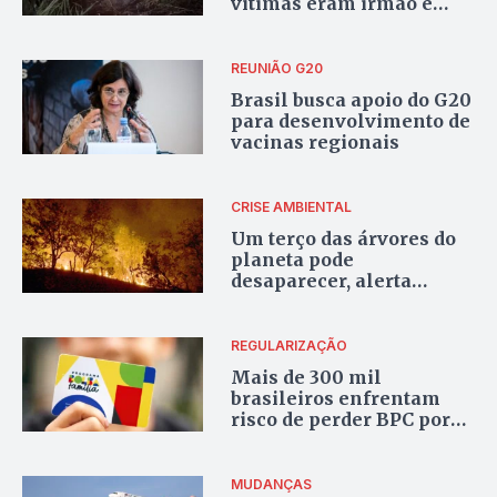
vítimas eram irmão e
cunhada
REUNIÃO G20
Brasil busca apoio do G20
para desenvolvimento de
vacinas regionais
CRISE AMBIENTAL
Um terço das árvores do
planeta pode
desaparecer, alerta
relatório
REGULARIZAÇÃO
Mais de 300 mil
brasileiros enfrentam
risco de perder BPC por
falta de atualização no
CadÚnico
MUDANÇAS