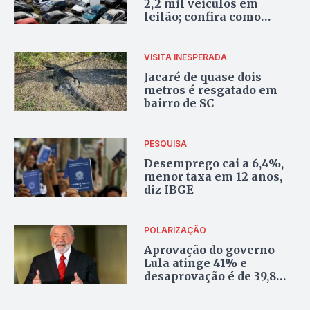
2,2 mil veículos em
leilão; confira como
participar
VISITA INESPERADA
Jacaré de quase dois
metros é resgatado em
bairro de SC
PESQUISA
Desemprego cai a 6,4%,
menor taxa em 12 anos,
diz IBGE
POLARIZAÇÃO
Aprovação do governo
Lula atinge 41% e
desaprovação é de 39,8%,
diz pesquisa
Atlas/Bloomberg