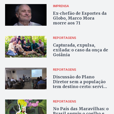
IMPRENSA
Ex-chefão de Esportes da
Globo, Marco Mora
morre aos 71
REPORTAGENS
Capturada, expulsa,
exilada: o caso da onça de
Goiânia
REPORTAGENS
Discussão do Plano
Diretor sem a população
tem destino certo: servir
contra ela
REPORTAGENS
No País das Maravilhas: o
Brasil seguiu o coelho e