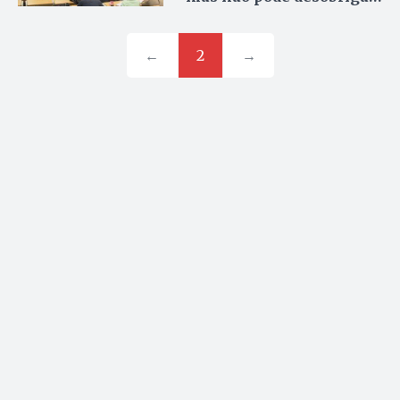
governo
←
2
→