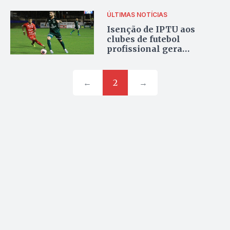
ÚLTIMAS NOTÍCIAS
Isenção de IPTU aos
clubes de futebol
profissional gera
indignação em
vereadores da base e
oposição
←
2
→