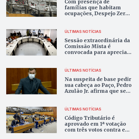
Com presença de
famílias que habitam
ocupações, Despejo Zero
é aprovado em 1ª votação
ÚLTIMAS NOTÍCIAS
Sessão extraordinária da
Comissão Mista é
convocada para apreciar
Código Tributário
ÚLTIMAS NOTÍCIAS
Na suspeita de base pedir
sua cabeça ao Paço, Pedro
Azulão Jr. afirma que se
necessário se tornará
oposição
ÚLTIMAS NOTÍCIAS
Código Tributário é
aprovado em 1ª votação
com três votos contra e
duas abstenções