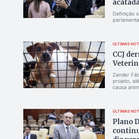
acatad
Definição s
parlamenta
ÚLTIMAS NOT
CCJ der
Veterin
Zander Fáb
projeto, a
causa anim
ÚLTIMAS NOT
Plano D
continu