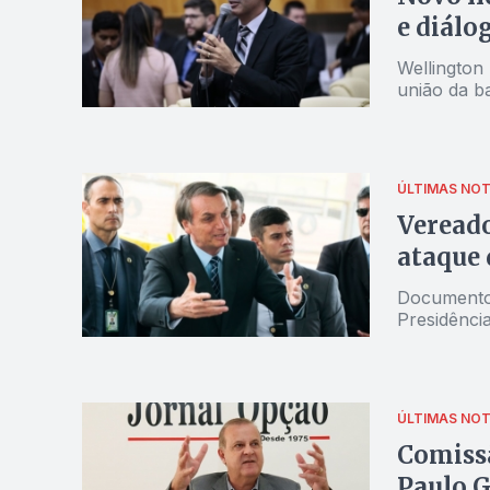
e diálo
Wellington
união da ba
ÚLTIMAS NOT
Vereado
ataque 
Documento 
Presidênci
ÚLTIMAS NOT
Comissã
Paulo G