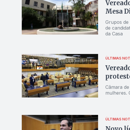
Vereado
Mesa D
Grupos de 
de candida
da Casa
ÚLTIMAS NOT
Vereado
protest
Câmara de 
mulheres. 
ÚLTIMAS NOT
Novo lí