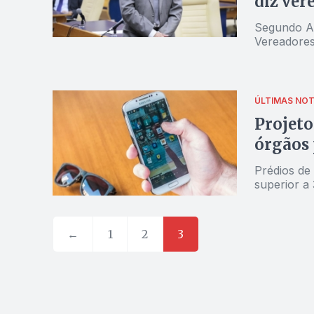
diz ver
Segundo An
Vereadores
ÚLTIMAS NOT
Projeto
órgãos 
Prédios de 
superior a
←
1
2
3