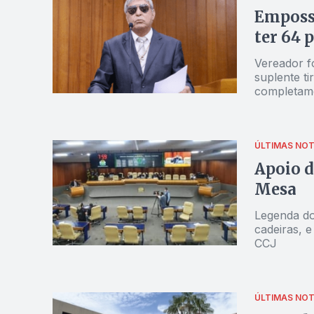
Empossa
ter 64 
Vereador f
suplente ti
completamen
ÚLTIMAS NOT
Apoio d
Mesa
Legenda do 
cadeiras, e
CCJ
ÚLTIMAS NOT