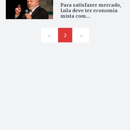
Para satisfazer mercado,
Lula deve ter economia
mista com
desenvolvimentistas e
liberais
←
2
→