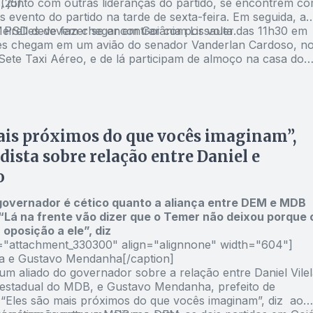
(25).
s, junto com outras lideranças do partido, se encontrem c
 evento do partido na tarde de sexta-feira. Em seguida, a
o PSD deve fazer se encontrar com Lissauer.
eirelles devem chegar em Goiânia por volta das 11h30 em
les chegam em um avião do senador Vanderlan Cardoso, n
Sete Taxi Aéreo, e de lá participam de almoço na casa do
o de Senador Canedo, no condomínio Alphaville. Em seguid
enda partidária em reunião com parlamentares do PSD.
is próximos do que vocês imaginam”,
adista sobre relação entre Daniel e
o
governador é cético quanto a aliança entre DEM e MDB
“Lá na frente vão dizer que o Temer não deixou porque 
 oposição a ele”, diz
d="attachment_330300" align="alignnone" width="604"]
ela e Gustavo Mendanha[/caption]
um aliado do governador sobre a relação entre Daniel Vilel
 estadual do MDB, e Gustavo Mendanha, prefeito de
 “Eles são mais próximos do que vocês imaginam”, diz ao