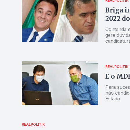
REALPOLITIK
Briga i
2022 do
Contenda e
gera dúvid
candidatur
REALPOLITIK
E o MDB
Para suces
não candid
Estado
REALPOLITIK