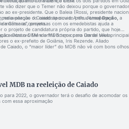
aproximação entre o MDB e o DEM.
 é cético quanto uma aliança entre os dois partidos em Goiá
nte vão dizer que o Temer não deixou porque o governado
o ao ex-presidente. Que o Baleia (Rossi, presidente nacion
pediu porque o Caiado apoiou o Arthur Lira para a
, na avaliação do caiadista ouvido pelo
Jornal Opção,
a
 da Câmara”, projeta.
 de manter as conversas com os emedebistas ajuda a
 o projeto de candidatura própria do partido, que hoje
 para Gustavo Mendanha do que para Daniel Vilela.
ção entre o DEM e o MDB tem como um de seus principai
res o ex-prefeito de Goiânia, Iris Rezende. Aliado
 de Caiado, o “maior líder” do MDB não vê com bons olhos
medebistas, a relação entre integrantes do partido com o
arconi Perillo.
vel MDB na reeleição de Caiado
ro para 2022, o governador terá o desafio de acomodar os
tos com essa aproximação