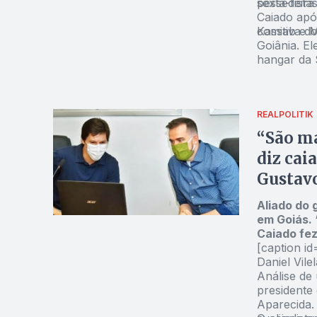
sexta-feira 
pessedista
Caiado após
comitiva d
Kassab e M
Goiânia. E
hangar da 
ex-prefeit
cumprem ag
REALPOLITIK
“São ma
diz cai
Gustav
Aliado do 
em Goiás. 
Caiado fez
[caption i
Daniel Vil
Análise de 
presidente
Aparecida.