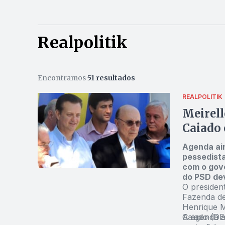
Realpolitik
Encontramos
51 resultados
REALPOLITIK
Meirell
Caiado 
Agenda ain
pessedista
com o gove
do PSD dev
O president
Fazenda de
Henrique M
Caiado (DE
A agenda a