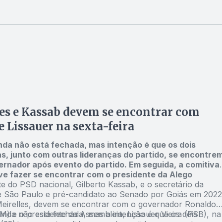
es e Kassab devem se encontrar com
e Lissauer na sexta-feira
da não está fechada, mas intenção é que os dois
s, junto com outras lideranças do partido, se encontre
rnador após evento do partido. Em seguida, a comitiva
e fazer se encontrar com o presidente da Alego
e do PSD nacional, Gilberto Kassab, e o secretário da
 São Paulo e pré-candidato ao Senado por Goiás em 2022
eirelles, devem se encontrar com o governador Ronaldo
M) e o presidente da Assembleia, Lissauer Vieira (PSB), na
inda não está fechada, mas a intenção é que os dois