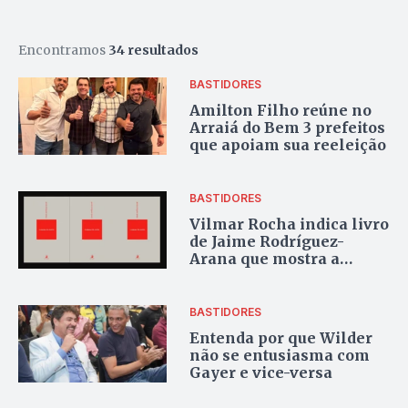
Encontramos
34 resultados
BASTIDORES
Amilton Filho reúne no
Arraiá do Bem 3 prefeitos
que apoiam sua reeleição
BASTIDORES
Vilmar Rocha indica livro
de Jaime Rodríguez-
Arana que mostra a
importância do centro
político para a
democracia
BASTIDORES
Entenda por que Wilder
não se entusiasma com
Gayer e vice-versa