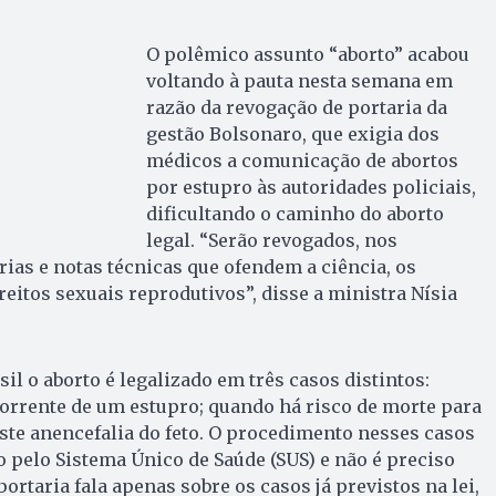
O polêmico assunto “aborto” acabou
voltando à pauta nesta semana em
razão da revogação de portaria da
gestão Bolsonaro, que exigia dos
médicos a comunicação de abortos
por estupro às autoridades policiais,
dificultando o caminho do aborto
legal. “Serão revogados, nos
rias e notas técnicas que ofendem a ciência, os
reitos sexuais reprodutivos”, disse a ministra Nísia
il o aborto é legalizado em três casos distintos:
orrente de um estupro; quando há risco de morte para
iste anencefalia do feto. O procedimento nesses casos
o pelo Sistema Único de Saúde (SUS) e não é preciso
portaria fala apenas sobre os casos já previstos na lei,