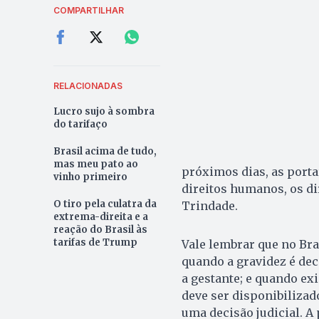
COMPARTILHAR
RELACIONADAS
Lucro sujo à sombra
do tarifaço
Brasil acima de tudo,
mas meu pato ao
próximos dias, as porta
vinho primeiro
direitos humanos, os di
O tiro pela culatra da
Trindade.
extrema-direita e a
reação do Brasil às
tarifas de Trump
Vale lembrar que no Bras
quando a gravidez é dec
a gestante; e quando ex
deve ser disponibilizad
uma decisão judicial. A 