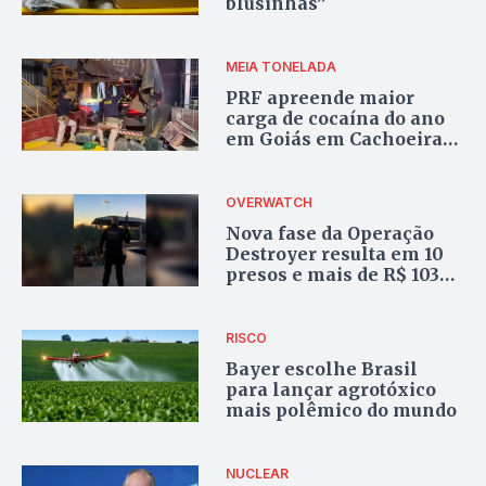
blusinhas”
MEIA TONELADA
PRF apreende maior
carga de cocaína do ano
em Goiás em Cachoeira
Alta; condutor é preso
OVERWATCH
Nova fase da Operação
Destroyer resulta em 10
presos e mais de R$ 103
milhões apreendidos, em
Caldas Novas
RISCO
Bayer escolhe Brasil
para lançar agrotóxico
mais polêmico do mundo
NUCLEAR