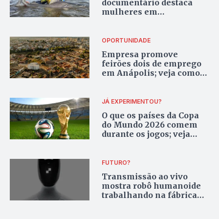
documentário destaca
mulheres em
campeonatos de pesca
esportiva no Vale do
Araguaia
OPORTUNIDADE
Empresa promove
feirões dois de emprego
em Anápolis; veja como
participar
JÁ EXPERIMENTOU?
O que os países da Copa
do Mundo 2026 comem
durante os jogos; veja
pratos típicos
FUTURO?
Transmissão ao vivo
mostra robô humanoide
trabalhando na fábrica
em turno de 8 horas