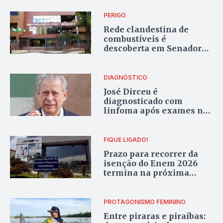
PERIGO
Rede clandestina de
combustíveis é
descoberta em Senador
Canedo e pode gerar
multa de R$ 20 milhões
DIAGNÓSTICO
José Dirceu é
diagnosticado com
linfoma após exames no
Hospital Sírio-Libanês
FIQUE LIGADO!
Prazo para recorrer da
isenção do Enem 2026
termina na próxima
segunda-feira, 19
PROTAGONISMO FEMININO
Entre piraras e piraíbas: