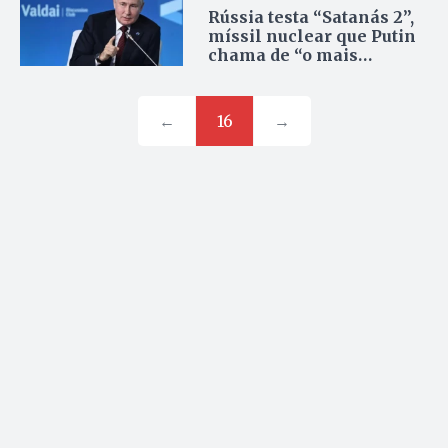
Rússia testa “Satanás 2”,
míssil nuclear que Putin
chama de “o mais
poderoso do mundo”
←
16
→