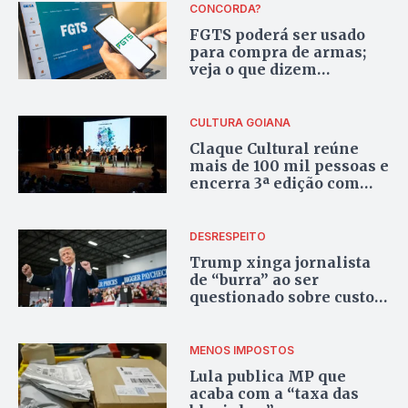
CONCORDA?
FGTS poderá ser usado
para compra de armas;
veja o que dizem
especialistas
CULTURA GOIANA
Claque Cultural reúne
mais de 100 mil pessoas e
encerra 3ª edição com
820 apresentações
DESRESPEITO
Trump xinga jornalista
de “burra” ao ser
questionado sobre custo
de obra na Casa Branca
MENOS IMPOSTOS
Lula publica MP que
acaba com a “taxa das