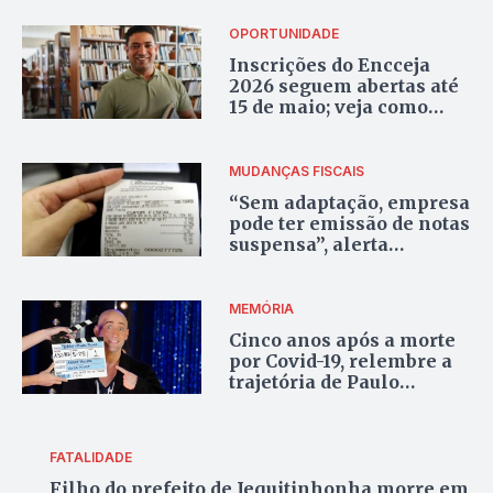
OPORTUNIDADE
Inscrições do Encceja
2026 seguem abertas até
15 de maio; veja como
participar
MUDANÇAS FISCAIS
“Sem adaptação, empresa
pode ter emissão de notas
suspensa”, alerta
tributarista sobre a nova
Reforma Tributária
MEMÓRIA
Cinco anos após a morte
por Covid-19, relembre a
trajetória de Paulo
Gustavo
FATALIDADE
Filho do prefeito de Jequitinhonha morre em