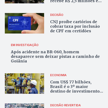
recebe R$ 2,5 milhões em
Goiás
DECISÃO
CNJ proíbe cartórios de
cobrar taxa por inclusão
de CPF em certidões
EM INVESTIGAÇÃO
Após acidente na BR-060, homem
desaparece sem deixar pistas a caminho de
Goiânia
ECONOMIA
Com US$ 77 bilhões,
Brasil é o 3º maior
destino de investimento
no mundo, aponta OCDE
DECISÃO REVERTIDA