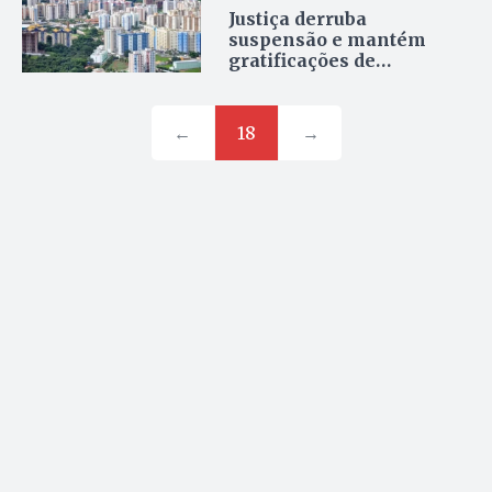
Justiça derruba
suspensão e mantém
gratificações de
servidores de Caldas
Novas
←
18
→