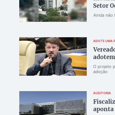
Setor O
Ainda não 
ADOTE UMA 
Veread
adotem 
O projeto p
adoção
AUDITORIA
Fiscali
aponta 