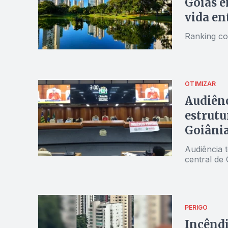
Goiás e
vida ent
Ranking co
OTIMIZAR
Audiênc
estrutu
Goiâni
Audiência t
central de 
PERIGO
Incênd