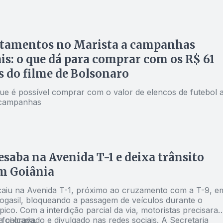
rtamentos no Marista a campanhas
ais: o que dá para comprar com os R$ 61
 do filme de Bolsonaro
que é possível comprar com o valor de elencos de futebol 
 campanhas
esaba na Avenida T-1 e deixa trânsito
m Goiânia
aiu na Avenida T-1, próximo ao cruzamento com a T-9, e
rogasil, bloqueando a passagem de veículos durante o
pico. Com a interdição parcial da via, motoristas precisara
a calçada.
 foi gravado e divulgado nas redes sociais. A Secretaria