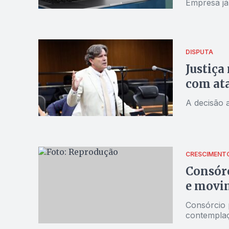
Empresa já
DISPUTA
Justiça
com at
A decisão 
CRESCIMENT
Consórc
e movi
Consórcio 
contempla