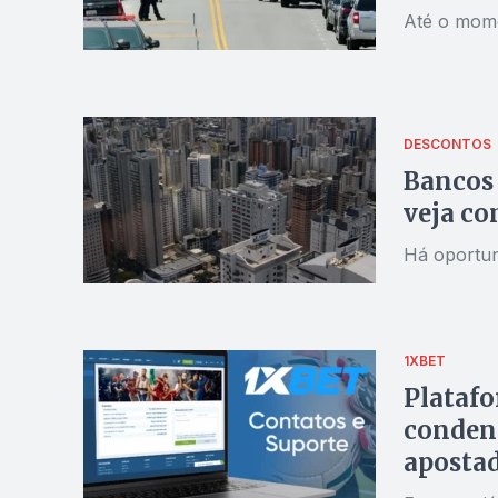
Até o mome
DESCONTOS
Bancos 
veja co
Há oportun
1XBET
Platafo
condena
aposta