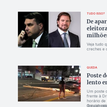
TUDO ISSO?
De apa
eleitor
milhões
Veja tudo 
creches e
QUEDA
Poste d
lento e
Um poste c
frente à D
horário de 
desviar pel
O incidente