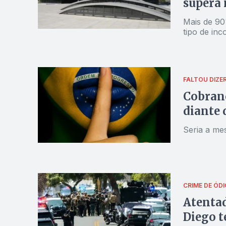
supera 
Mais de 90
tipo de inc
FALTOU DIZE
Cobranç
diante 
Seria a me
CRIME DE ÓDI
Atentad
Diego t