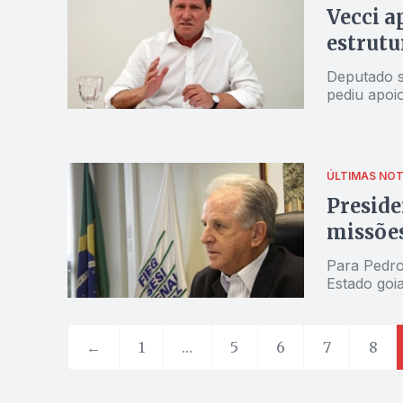
Vecci a
estrutu
Deputado s
pediu apoio
ÚLTIMAS NOT
Preside
missões
Para Pedro 
Estado goi
←
1
…
5
6
7
8