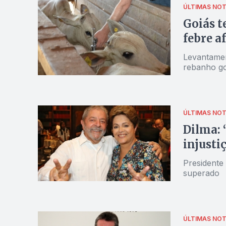
ÚLTIMAS NOT
Goiás t
febre a
Levantamen
rebanho go
ÚLTIMAS NOT
Dilma: 
injusti
Presidente
superado
ÚLTIMAS NOT