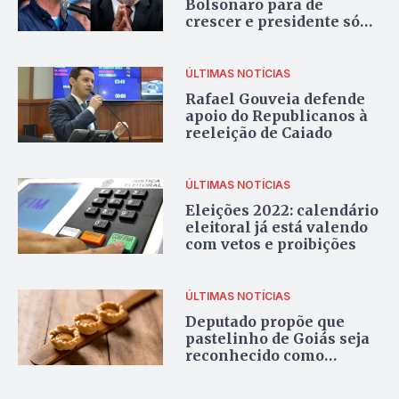
Bolsonaro para de
crescer e presidente só
ganha de Lula no Centro-
Oeste, mostra
Genial/Quaest
ÚLTIMAS NOTÍCIAS
Rafael Gouveia defende
apoio do Republicanos à
reeleição de Caiado
ÚLTIMAS NOTÍCIAS
Eleições 2022: calendário
eleitoral já está valendo
com vetos e proibições
ÚLTIMAS NOTÍCIAS
Deputado propõe que
pastelinho de Goiás seja
reconhecido como
patrimônio cultural