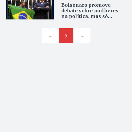
Bolsonaro promove
debate sobre mulheres
na política, mas só
convida homens
←
5
→