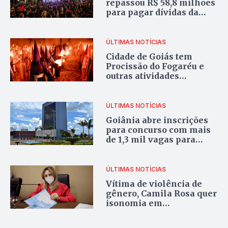
repassou R$ 58,8 milhões
para pagar dívidas da
cultura
ÚLTIMAS NOTÍCIAS
Cidade de Goiás tem
Procissão do Fogaréu e
outras atividades
presenciais na Semana
Santa; Confira
programação
ÚLTIMAS NOTÍCIAS
Goiânia abre inscrições
para concurso com mais
de 1,3 mil vagas para
diversas áreas
ÚLTIMAS NOTÍCIAS
Vítima de violência de
gênero, Camila Rosa quer
isonomia em
homenagens nos
espaços públicos