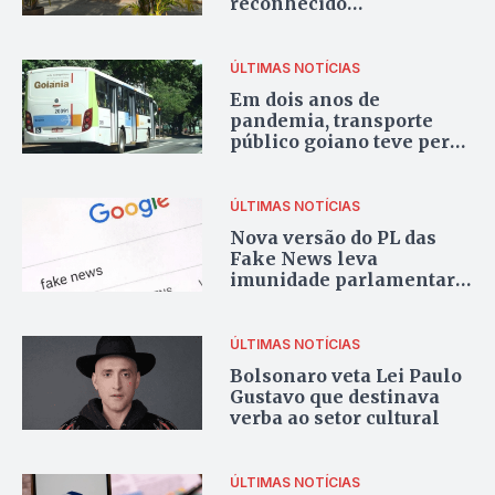
reconhecido
internacionalmente com
Prêmio Global Ray Kroc
Awards
ÚLTIMAS NOTÍCIAS
Em dois anos de
pandemia, transporte
público goiano teve perda
de R$ 448 milhões
ÚLTIMAS NOTÍCIAS
Nova versão do PL das
Fake News leva
imunidade parlamentar
às plataformas digitais,
diz especialista
ÚLTIMAS NOTÍCIAS
Bolsonaro veta Lei Paulo
Gustavo que destinava
verba ao setor cultural
ÚLTIMAS NOTÍCIAS