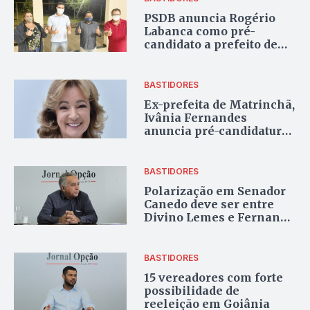
PSDB anuncia Rogério
Labanca como pré-
candidato a prefeito de
Damolândia
BASTIDORES
Ex-prefeita de Matrinchã,
Ivânia Fernandes
anuncia pré-candidatura:
“Quero voltar”
BASTIDORES
Polarização em Senador
Canedo deve ser entre
Divino Lemes e Fernando
Peloso
BASTIDORES
15 vereadores com forte
possibilidade de
reeleição em Goiânia