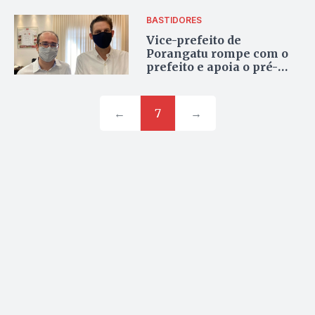
BASTIDORES
Vice-prefeito de
Porangatu rompe com o
prefeito e apoia o pré-
candidato do MDB
←
7
→