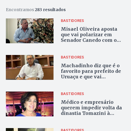
Encontramos
283 resultados
BASTIDORES
Misael Oliveira aposta
que vai polarizar em
Senador Canedo com o
prefeito e o candidato de
Vanderlan
BASTIDORES
Machadinho diz que é o
favorito para prefeito de
Uruaçu e que vai
destronar Valmir Pedro
BASTIDORES
Médico e empresário
querem impedir volta da
dinastia Tomazini à
Prefeitura de Pires do Rio
BASTIDORES