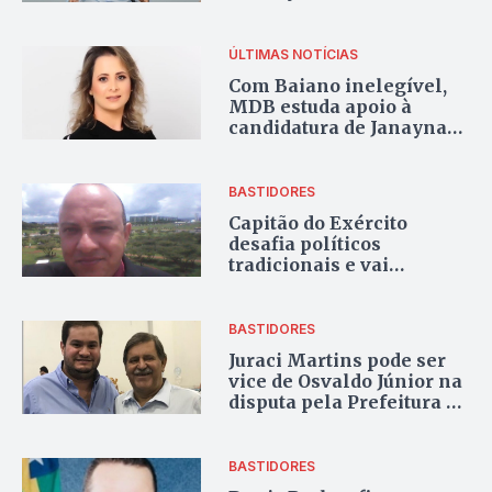
ÚLTIMAS NOTÍCIAS
Com Baiano inelegível,
MDB estuda apoio à
candidatura de Janayna
Wolpp em Itaberaí
BASTIDORES
Capitão do Exército
desafia políticos
tradicionais e vai
disputar Prefeitura de
Porangatu
BASTIDORES
Juraci Martins pode ser
vice de Osvaldo Júnior na
disputa pela Prefeitura de
Rio Verde
BASTIDORES