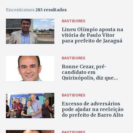
Encontramos
283 resultados
BASTIDORES
Lineu Olímpio aposta na
vitória de Paulo Vitor
para prefeito de Jaraguá
BASTIDORES
Ronne Cezar, pré-
candidato em
Quirinópolis, diz que
Gilmar Alves tem
condenações por
improbidade
BASTIDORES
Excesso de adversários
pode ajudar na reeleição
do prefeito de Barro Alto
BASTIDORES