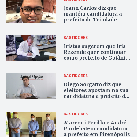
Jeann Carlos diz que
mantém candidatura a
prefeito de Trindade
BASTIDORES
Iristas sugerem que Iris
Rezende quer continuar
como prefeito de Goiânia.
O problema é a
campanha
BASTIDORES
Diego Sorgatto diz que
eleitores apostam na sua
candidatura a prefeito de
Luziânia em nome da
renovação
BASTIDORES
Marconi Perillo e André
Pio debatem candidatura
a prefeito em Pirenópolis