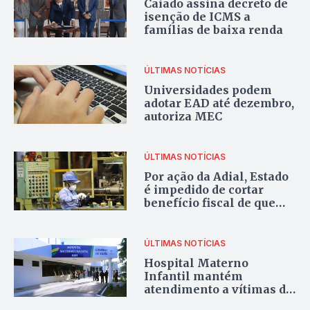
Caiado assina decreto de
isenção de ICMS a
famílias de baixa renda
ÚLTIMAS NOTÍCIAS
Universidades podem
adotar EAD até dezembro,
autoriza MEC
ÚLTIMAS NOTÍCIAS
Por ação da Adial, Estado
é impedido de cortar
benefício fiscal de quem
demitir ou suspender
funcionário do grupo de
risco
ÚLTIMAS NOTÍCIAS
Hospital Materno
Infantil mantém
atendimento a vítimas de
violência sexual