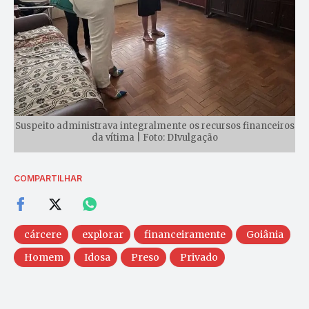
Suspeito administrava integralmente os recursos financeiros
da vítima | Foto: DIvulgação
COMPARTILHAR
cárcere
explorar
financeiramente
Goiânia
Homem
Idosa
Preso
Privado