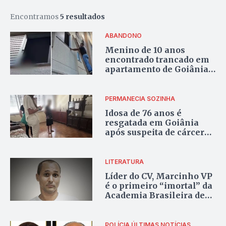
Encontramos
5 resultados
ABANDONO
Menino de 10 anos
encontrado trancado em
apartamento de Goiânia
recebe alta
PERMANECIA SOZINHA
Idosa de 76 anos é
resgatada em Goiânia
após suspeita de cárcere
privado e exploração
financeira
LITERATURA
Líder do CV, Marcinho VP
é o primeiro “imortal” da
Academia Brasileira de
Letras do Cárcere.
POLÍCIA
ÚLTIMAS NOTÍCIAS