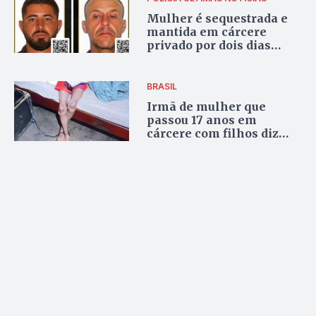
Mulher é sequestrada e
mantida em cárcere
privado por dois dias
após sair do trabalho;
vídeo
BRASIL
Irmã de mulher que
passou 17 anos em
cárcere com filhos diz
que nunca desistiu de
procurá-la