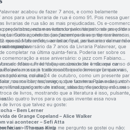
s
 Palavrear acabou de fazer 7 anos, e como belamente
7 anos para uma livraria de rua é como 91. Pois nessa guer
 as livrarias de rua são as mais prejudicadas. Os e-commer
 preços obscenos e eventos universitários onde as editora
r o predatismo, estamos lutando pelo respeito ao preço de
reços muito aquém do que fazem para as próprias livrarias
é a Lei Cortez, onde os lançamentos devem ter o mesmo
s que são oferecidos ao leitor final, as livrarias de rua nã
12 meses. Mas enfim, vamos ao que pensei em realmente 
 acompanhar.
esse espaço.
 sobre o aniversário da 7 anos da Livraria Palavrear, que
e completar na última quinta-feira. Poderia ser sobre os
 comemoração a esse aniversário: o jazz com Fabiano
arcelo Maia e Fred Valle, em uma noite linda aqui na
screver sobre um livro que acabei de ler e não me canso d
eguido pela nossa já tradicional feira de livros promocionais,
 na Palavrear e com todo mundo que converso (e que vai
ce todo ano, no dia 24 de outubro, como um presente par
 uma próxima coluna).
 para nossos clientes/amigos, que fazem a Palavrear junto
 falar, ou melhor, escrever, sobre um tema que a dias venh
e, e finalizando em um sarau, sábado, no jardim, em uma
em livros que gosto de indicar, mas confesso que não sei s
 troca de livros, mostrando que a literatura é isso, pulsante
ica.
 estão quatro livros para os quais inventei essa nova
a de livros que talvez eu goste:
tocha – Bem Lerner
 vida de Grange Copeland – Alice Walker
m vai acontecer – Sefi Atta
em férias – Thomas King
tocha
, um livro que ainda me pergunto se gostei ou não: