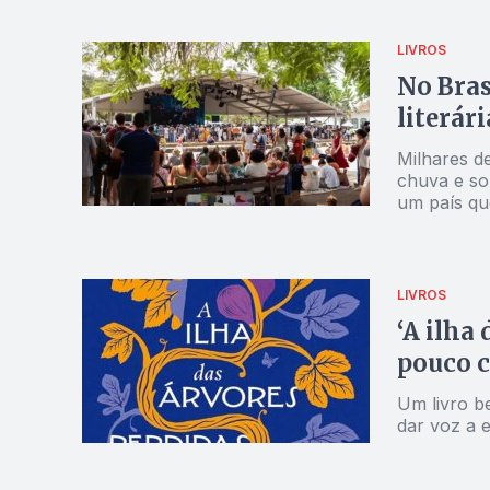
sempre defe
LIVROS
No Bras
literári
Milhares d
chuva e sol
um país que
LIVROS
‘A ilha 
pouco 
Um livro b
dar voz a e