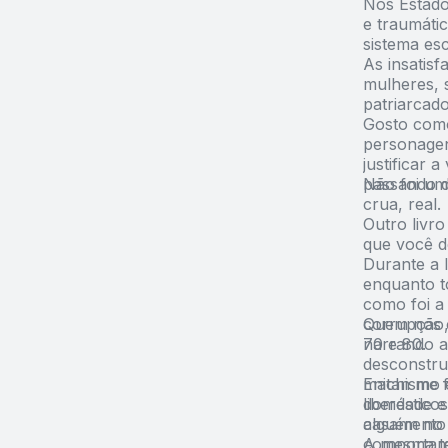
Nos Estado
e traumáti
sistema es
As insatis
mulheres, 
patriarcad
Gosto como
personage
justificar
passando d
Não foi um 
crua, real.
Outro livro
que você d
Durante a 
enquanto t
como foi a 
corrupção,
Quem nos c
70 e 80.
narrando at
desconstru
machismo e
Enitan me 
liberdade 
domésticos
casamento 
alguém no 
comportam
A mesma t