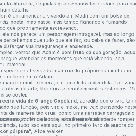
crita diferente, daquelas que devemos ter cuidado para nã
hum detalhe.
on é um americano vivendo em Madri com um bolsa de
e diz poeta, mas passa mais tempo flanando e fumando
 do que propriamente escrevendo.
o, ele nos parece um personagem intragável, mas ao longo
va percebemos que tudo que ele faz, ou deixa de fazer, são
e disfarçar sua insegurança e ansiedade.
imples, vemos que Adam é bem fruto da sua geração: aque
nsegue vivenciar os momentos que está vivendo, seja
ou material.
espécie de observador externo do próprio momento em
Isso define bem o Adam.
e maneira muito sincera, e é uma leitura divertida. Faz vária
 a obras de arte, literatura e acontecimentos históricos. M
ei se gostei.
erceira vida de Grange Copeland
, acredito que o livro ten
do sua função, pois vira e mexe, me vejo pensando ness
scrita de maneira tão crua, como uma narrativa carregada d
e mesmo ao fim da leitura, não terminou em mim.
achismo, violência contra a mulher, dificuldade de romper
iolência, tudo isso está aqui, no primeiro livro da autora do
 cor púrpura”,
Alice Walker.