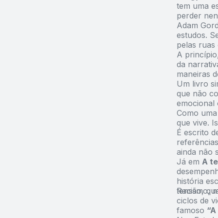
tem uma es
perder nen
Adam Gord
estudos. S
pelas ruas
A princípi
da narrati
maneiras d
Um livro s
que não co
emocional 
Como uma 
que vive. 
É escrito d
referências
ainda não s
Já em
A t
desempenha
história e
tensão, qu
Racismo, m
ciclos de v
famoso
“A