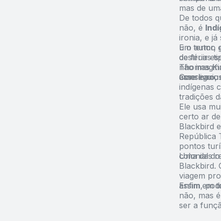
mas de uma
De todos qu
não, é
Ind
ironia, e j
um termo g
E o autor, 
de férias t
destruir es
não imagin
Thomas Kin
esse livro,
americanos
Conseguiu 
indígenas 
tradições d
Ele usa mu
certo ar de
Blackbird e
República
pontos turí
colonial d
Uma das ref
Blackbird.
viagem pro
assim em t
Enfim, pode
não, mas é 
ser a funç
que me faz