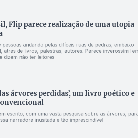
nderei a ideia de que sempre tem um livro para cada leitor
il, Flip parece realização de uma utopia
a
e pessoas andando pelas difíceis ruas de pedras, embaixo
, atrás de livros, palestras, autores. Parece inverossímil e
 dizem não ter leitores
das árvores perdidas’, um livro poético e
convencional
em escrito, com uma vasta pesquisa sobre as árvores, par
ssa narradora inusitada e tão imprescindível