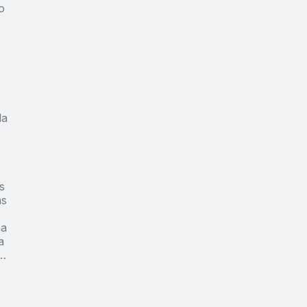
o
la
s
as
ha
a
e