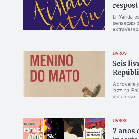
respost
Li “Ainda 
sensação d
extravasado
LIVROS
Seis li
Repúbl
Aproveita 
jazz na Pal
descanso
LIVROS
7 anos 