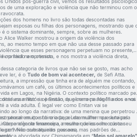
s Unidos pós-guerra civil, vemos os resultados psicológic
cos de uma exploração e violência que não terminou com o
cravocrata.
fações dos homens no livro são todas descontadas nas
sejam esposas ou filhas dos personagens, mostrando que 
o é o sistema dominante, sempre, sobre as mulheres.
 Alice Walker mostrou a origem da violência dos
ns, ao mesmo tempo em que não usa desse passado para
 a violência que esses personagens perpetuam no presente,
e oprimido a opressor.
livro fácil nem otimista, e nos mostra a violência direta,
 dessa categoria de livros que não sei se gosto, mas acho
eve ler, é o
Tudo de bom vai acontecer,
de Sefi Atta.
leitura, a impressão que tinha era de alguém me contando,
omávamos um café, os últimos acontecimentos políticos e
vida em Lagos, na Nigéria. O contexto político marcado pe
 ditadura militar e opressão de gênero na Nigéria dos anos
onta essa história é Enitan, que começa aos 11 anos e vai
é a vida adulta. É legal ver como Enitan vai se
indo ao longo da narrativa: de uma menina que perpetrou 
strutural em que foi criada, a uma mulher que luta pela
fez pensar muito sobre o papel da mulher nos serviços
e independência financeira, mesmo que isso lhe custe seu
. Como a gente emancipa a mulher deles sem colocar
e convívio com aqueles que ama.
lugar? Não substituindo pessoas, mas padrões de
ento.
emática abordada por Chimamanda em “
Meio sol amarelo