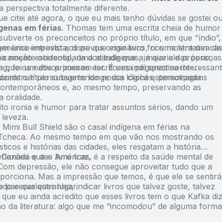
 perspectiva totalmente diferente.
e citei até agora, o que eu mais tenho dúvidas se gostei o
ígenas em férias
. Thomas tem uma escrita cheia de humor
á subverte os preconceitos no próprio título, em que “índio”,
enérico imposto aos povos originários, nos mostra um cas
em uma entrevista, disse que esse livro foi uma tentativa de
ipicamente ocidental, uma atitude que a maioria das pessoas
sa noção estereotipada dos indígenas, já que ele próprio,
a que os nativos possam ter. É uma perspectiva interessan
g, foi um dos primeiros escritores indígenas norte-
 desde o título subvertendo nossa lógica estereotipada.
.
construir personagens longe dos clichês, personagens
contemporâneos e, ao mesmo tempo, preservando as
a oralidade.
ito ironia e humor para tratar assuntos sérios, dando um
 leveza.
 Mimi Bull Shield são o casal indígena em férias na
 Tcheca. Ao mesmo tempo em que vão nos mostrando os
sticos e histórias das cidades, eles resgatam a história
o Canadá e das Américas.
lexões que o livro traz, é a respeito da saúde mental de
 Com depressão, ele não consegue aproveitar tudo que a
porciona. Mas a impressão que temos, é que ele se sentirá
odo e qualquer lugar.
 parecer estranho, indicar livros que talvez goste, talvez
que eu ainda acredito que esses livros tem o que Kafka diz
ão da literatura: algo que me “incomodou” de alguma forma
 pensar neles mesmo depois de tempos lidos. E também