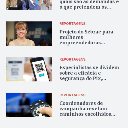
quais são as demandas e
o que pretendem os
candidatos de Goiânia
REPORTAGENS
Projeto do Sebrae para
mulheres
empreendedoras
proporciona troca de
conhecimentos e
experiências
REPORTAGENS
Especialistas se dividem
sobre a eficácia e
segurança do Pix,
novidade do Banco
Central
REPORTAGENS
Coordenadores de
campanha revelam
caminhos escolhidos
pelos candidatos nos
programas de TV