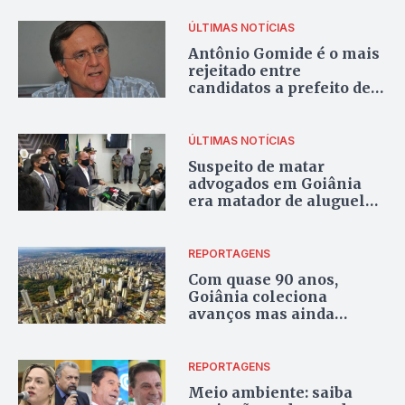
ÚLTIMAS NOTÍCIAS
Antônio Gomide é o mais
rejeitado entre
candidatos a prefeito de
Anápolis, diz pesquisa
ÚLTIMAS NOTÍCIAS
Suspeito de matar
advogados em Goiânia
era matador de aluguel
no Tocantins, diz PC
REPORTAGENS
Com quase 90 anos,
Goiânia coleciona
avanços mas ainda
perece com inadequações
REPORTAGENS
Meio ambiente: saiba