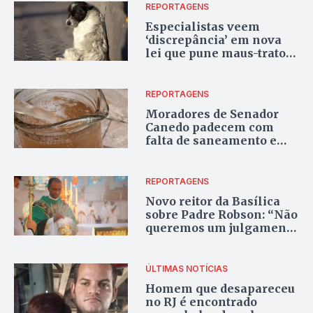
REPORTAGENS
Especialistas veem
‘discrepância’ em nova
lei que pune maus-tratos
contra animais
REPORTAGENS
Moradores de Senador
Canedo padecem com
falta de saneamento e
descaso da gestão pública
REPORTAGENS
Novo reitor da Basílica
sobre Padre Robson: “Não
queremos um julgamento
antecipado”
ÚLTIMAS NOTÍCIAS
Homem que desapareceu
no RJ é encontrado