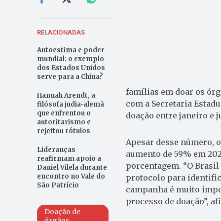
RELACIONADAS
Autoestima e poder
mundial: o exemplo
dos Estados Unidos
serve para a China?
famílias em doar os órg
Hannah Arendt, a
com a Secretaria Estadu
filósofa judia-alemã
que enfrentou o
doação entre janeiro e j
autoritarismo e
rejeitou rótulos
Apesar desse número, o
Lideranças
aumento de 59% em 2023.
reafirmam apoio a
porcentagem. “O Brasil
Daniel Vilela durante
encontro no Vale do
protocolo para identifi
São Patrício
campanha é muito import
processo de doação”, af
Doação de
órgãos