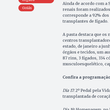
Ainda de acordo com a S
Goiás
renais foram realizados
corresponde a 92% dos 
transplantes de fígado.
A pasta destaca que os
centros transplantadore
estado, de janeiro a jun
órgãos e tecidos, um au
87 rins, 3 fígados, 334 
musculoesquelético, cap
Confira a programaçã
Dia 17:
2º Pedal pela Vida
transplantada de coraçã
Dia 19:
Homenagem, no Pl