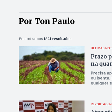
Por Ton Paulo
Encontramos
1821 resultados
ÚLTIMAS NOT
Prazo p
na quar
Precisa ap
ou isenta, 
qualquer tí
align="ali
ainda não 
Territorial
termina na 
REPORTAGEN
jurídicas. A DITR deve ser elaborada com uso de computador, por meio