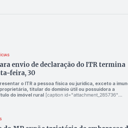
ÍCIAS
ara envio de declaração do ITR termina
ta-feira, 30
resentar o ITR a pessoa física ou jurídica, exceto a imun
proprietária, titular do domínio útil ou possuidora a
tulo do imóvel rural
[caption id="attachment_285736"
gnnone" width="621"]
Foto: Reprodução[/caption] Para quem
enviou sua declaração do Imposto sobre a Propriedade
 Rural (DITR) e precisa fazê-lo, atenção: o prazo para isso
próxima quarta-feira, 30, tanto para pessoas físicas quan
S