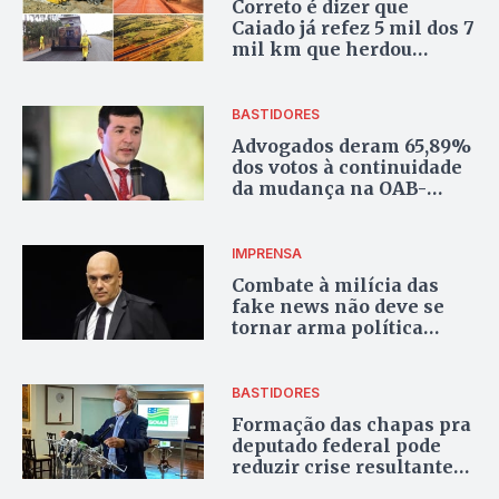
Correto é dizer que
Caiado já refez 5 mil dos 7
mil km que herdou
esburacados
BASTIDORES
Advogados deram 65,89%
dos votos à continuidade
da mudança na OAB-
Goiás
IMPRENSA
Combate à milícia das
fake news não deve se
tornar arma política
contra a direita
BASTIDORES
Formação das chapas pra
deputado federal pode
reduzir crise resultante
da escolha da chapa