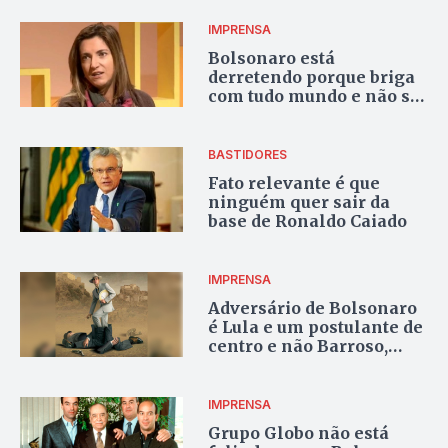
majoritária
IMPRENSA
Bolsonaro está
derretendo porque briga
com tudo mundo e não só
pela crise econômica e
sanitária
BASTIDORES
Fato relevante é que
ninguém quer sair da
base de Ronaldo Caiado
IMPRENSA
Adversário de Bolsonaro
é Lula e um postulante de
centro e não Barroso,
Moraes e o STF
IMPRENSA
Grupo Globo não está