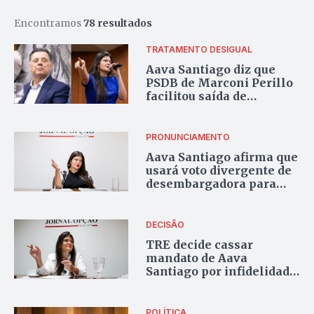
Encontramos
78 resultados
TRATAMENTO DESIGUAL
Aava Santiago diz que
PSDB de Marconi Perillo
facilitou saída de
homens, mas perseguiu
mulheres que romperam
com o partido
PRONUNCIAMENTO
Aava Santiago afirma que
usará voto divergente de
desembargadora para
recorrer ao TSE
DECISÃO
TRE decide cassar
mandato de Aava
Santiago por infidelidade
partidária em ação do
PSDB
POLÍTICA