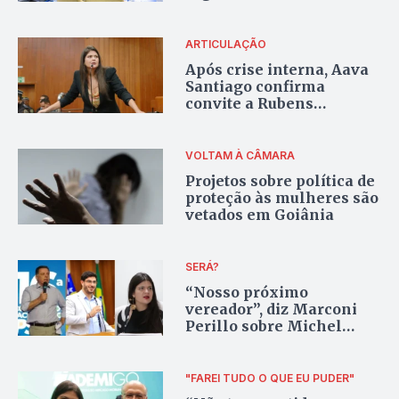
infantil em ambientes
religiosos
ARTICULAÇÃO
Após crise interna, Aava
Santiago confirma
convite a Rubens
Marques para filiação no
PSB e diz que ida do
deputado fortalece a
VOLTAM À CÂMARA
chapa para 2026
Projetos sobre política de
proteção às mulheres são
vetados em Goiânia
SERÁ?
“Nosso próximo
vereador”, diz Marconi
Perillo sobre Michel
Magul em meio à disputa
judicial por mandato de
Aava Santiago
"FAREI TUDO O QUE EU PUDER"