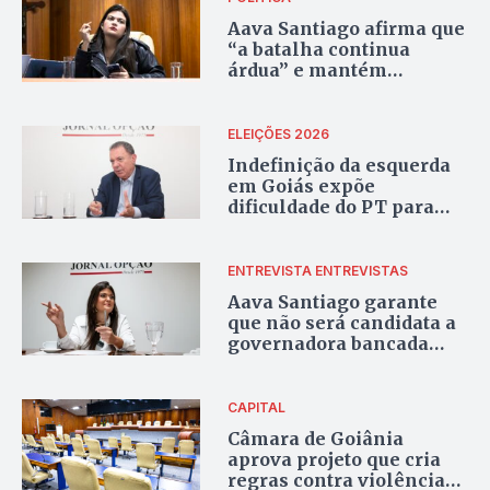
Aava Santiago afirma que
“a batalha continua
árdua” e mantém
confiança na Justiça após
suspensão de seu
julgamento
ELEIÇÕES 2026
Indefinição da esquerda
em Goiás expõe
dificuldade do PT para
estruturar palanque de
Lula
ENTREVISTA
ENTREVISTAS
Aava Santiago garante
que não será candidata a
governadora bancada
pelo PT
CAPITAL
Câmara de Goiânia
aprova projeto que cria
regras contra violência