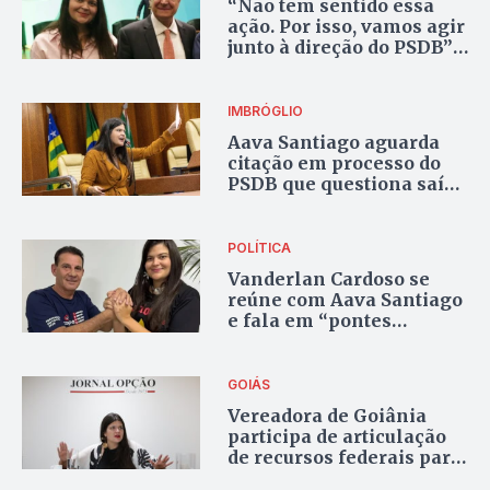
“Não tem sentido essa
ação. Por isso, vamos agir
junto à direção do PSDB”,
diz Geraldo Alckmin
sobre processo de
infidelidade partidária
IMBRÓGLIO
contra Aava
Aava Santiago aguarda
citação em processo do
PSDB que questiona saída
do partido
POLÍTICA
Vanderlan Cardoso se
reúne com Aava Santiago
e fala em “pontes
construídas com
diferentes cenários”
GOIÁS
Vereadora de Goiânia
participa de articulação
de recursos federais para
Rialma