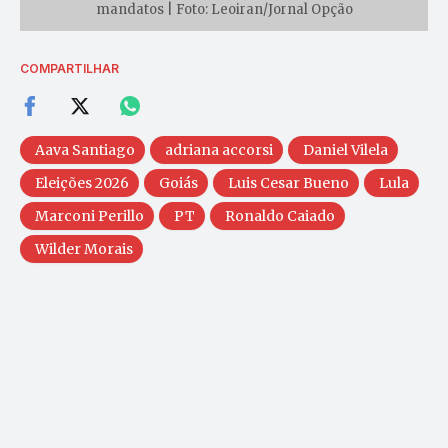
mandatos | Foto: Leoiran/Jornal Opção
COMPARTILHAR
Aava Santiago
adriana accorsi
Daniel Vilela
Eleições 2026
Goiás
Luis Cesar Bueno
Lula
Marconi Perillo
PT
Ronaldo Caiado
Wilder Morais