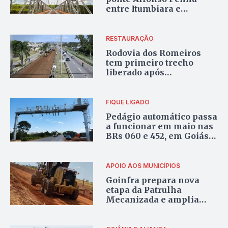
entre Itumbiara e
Araporã é parcialmente
reaberta
RESTAURAÇÃO
Rodovia dos Romeiros
tem primeiro trecho
liberado após
restauração; veja rotas
alternativas
FIQUE LIGADO
Pedágio automático passa
a funcionar em maio nas
BRs 060 e 452, em Goiás;
veja datas, regras e como
pagar
APOIO AOS MUNICÍPIOS
Goinfra prepara nova
etapa da Patrulha
Mecanizada e amplia
atendimento aos
municípios