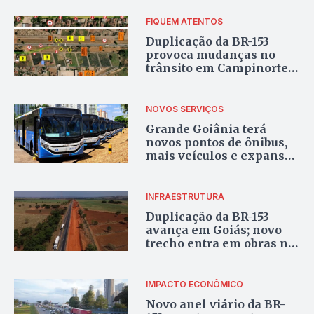
FIQUEM ATENTOS
Duplicação da BR-153
provoca mudanças no
trânsito em Campinorte;
veja como ficam os
acessos
NOVOS SERVIÇOS
Grande Goiânia terá
novos pontos de ônibus,
mais veículos e expansão
do Anhanguera em 2026;
veja o que muda
INFRAESTRUTURA
Duplicação da BR-153
avança em Goiás; novo
trecho entra em obras no
Norte do Estado
IMPACTO ECONÔMICO
Novo anel viário da BR-