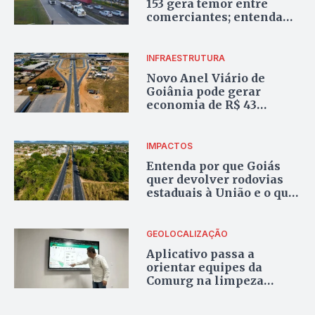
153 gera temor entre
comerciantes; entenda
por quê
INFRAESTRUTURA
Novo Anel Viário de
Goiânia pode gerar
economia de R$ 43
milhões por ano e
desafogar trânsito da BR-
060
IMPACTOS
Entenda por que Goiás
quer devolver rodovias
estaduais à União e o que
pode mudar na prática
GEOLOCALIZAÇÃO
Aplicativo passa a
orientar equipes da
Comurg na limpeza
urbana em Goiânia