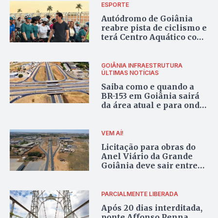
ESPORTE
Autódromo de Goiânia
reabre pista de ciclismo e
terá Centro Aquático com
piscina olímpica em até
10 meses
GOIÂNIA
INFRAESTRUTURA
ÚLTIMAS NOTÍCIAS
Saiba como e quando a
BR-153 em Goiânia sairá
da área atual e para onde
irá
VEM AÍ!
Licitação para obras do
Anel Viário da Grande
Goiânia deve sair entre
abril e maio
PARCIALMENTE LIBERADA
Após 20 dias interditada,
ponte Affonso Penna