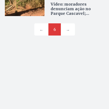
Vídeo: moradores
denunciam ação no
Parque Cascavel;
prefeitura diz ser
abertura de rua
←
6
→