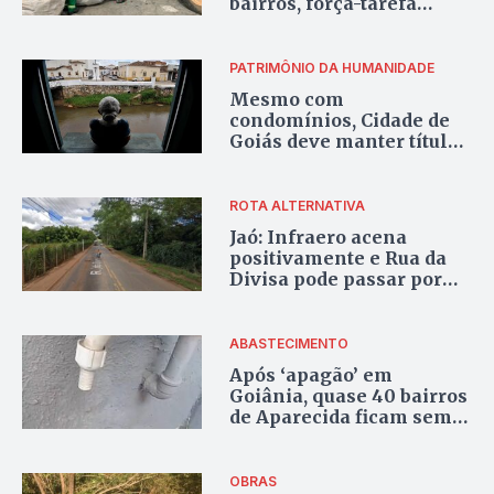
bairros, força-tarefa
inicia serviço no Centro
de Goiânia
PATRIMÔNIO DA HUMANIDADE
Mesmo com
condomínios, Cidade de
Goiás deve manter título
da Unesco, avaliam
deputados estaduais
ROTA ALTERNATIVA
Jaó: Infraero acena
positivamente e Rua da
Divisa pode passar por
área do aeroporto;
entenda
ABASTECIMENTO
Após ‘apagão’ em
Goiânia, quase 40 bairros
de Aparecida ficam sem
água por falta de energia
OBRAS