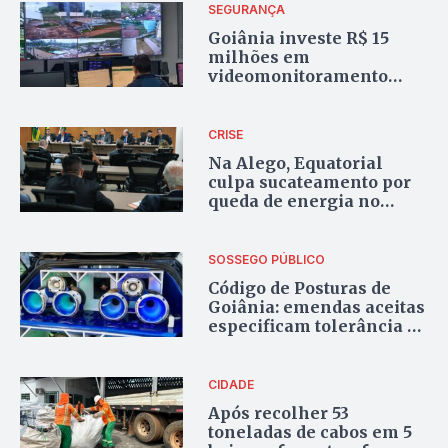
SEGURANÇA
Goiânia investe R$ 15
milhões em
videomonitoramento
para coibir crimes
CRISE
Na Alego, Equatorial
culpa sucateamento por
queda de energia no
Estado
SOSSEGO PÚBLICO
Código de Posturas de
Goiânia: emendas aceitas
especificam tolerância a
sons e ruídos na capital
CIDADE
Após recolher 53
toneladas de cabos em 5