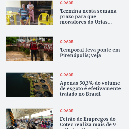
CIDADE
Termina nesta semana
prazo para que
moradores do Urias
Magalhães recorram de
auto que obriga
desocupação de área
CIDADE
pública
Temporal leva ponte em
Pirenópolis; veja
CIDADE
Apenas 50,3% do volume
de esgoto é efetivamente
tratado no Brasil
CIDADE
Feirão de Empregos do
Cotec realiza mais de 9