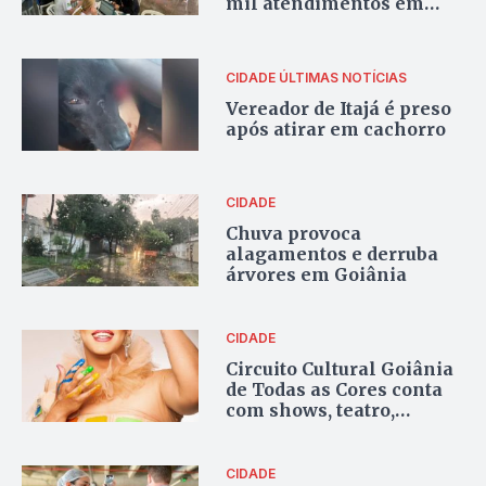
mil atendimentos em
Anápolis
CIDADE
ÚLTIMAS NOTÍCIAS
Vereador de Itajá é preso
após atirar em cachorro
CIDADE
Chuva provoca
alagamentos e derruba
árvores em Goiânia
CIDADE
Circuito Cultural Goiânia
de Todas as Cores conta
com shows, teatro,
oficinas de maquiagem e
concurso Top Drag Goiás
2022
CIDADE