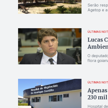
Serão respo
Agetop e a
ÚLTIMAS NOT
Lucas C
Ambient
O deputado
flora goian
ÚLTIMAS NOT
Apenas
230 mil
Hospital de