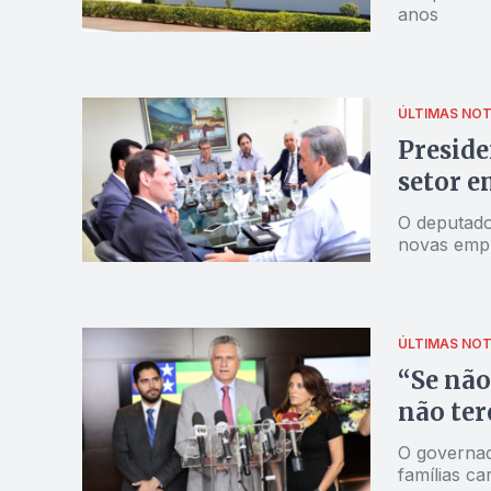
anos
ÚLTIMAS NOT
Preside
setor e
O deputado
novas empr
ÚLTIMAS NOT
“Se não
não ter
O governad
famílias ca