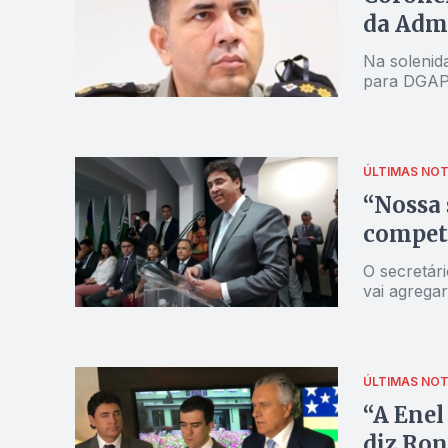
da Admi
Na solenid
para DGA
ÚLTIMAS NOT
“Nossa 
compete
O secretári
vai agregar
ÚLTIMAS NOT
“A Enel 
diz Ron