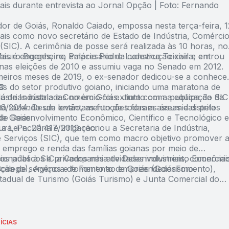
ais durante entrevista ao Jornal Opção | Foto: Fernando
or de Goiás, Ronaldo Caiado, empossa nesta terça-feira, 1
ais como novo secretário de Estado de Indústria, Comérci
(SIC). A cerimônia de posse será realizada às 10 horas, no
Mauro Borges, no Palácio Pedro Ludovico Teixeira, em
ais é engenheiro, empresário da construção civil e entrou
a nas eleições de 2010 e assumiu vaga no Senado em 2012.
meiros meses de 2019, o ex-senador dedicou-se a conhece
s do setor produtivo goiano, iniciando uma maratona de
C
ndústrias instaladas no em Goiás. Junto com a equipe da SIC
a de Indústria e Comércio foi extinta com a publicação da
á fazendo um levantamento de todas as áreas e distritos
746/2014. Desde então, as funções foram assumidas pela
de Goiás.
 de Desenvolvimento Econômico, Científico e Tecnológico e
ura, Pecuária e Irrigação.
a Lei n. 20.417/2019 recriou a Secretaria de Indústria,
 Serviços (SIC), que tem como macro objetivo promover 
 emprego e renda das famílias goianas por meio de
os públicos e privados nas atividades industriais, comerciai
icionadas à SIC a Companhia de Desenvolvimento Econômi
ação de serviços e fomento ao empreendedorismo.
Codego), Agência de Fomento de Goiás (GoiásFomento),
tadual de Turismo (Goiás Turismo) e Junta Comercial do
Goiás (Juceg).
ÍCIAS