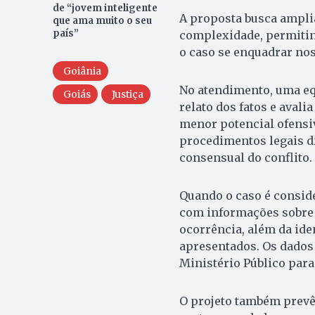
de “jovem inteligente
A proposta busca amplia
que ama muito o seu
país”
complexidade, permitin
o caso se enquadrar nos 
Goiânia
No atendimento, uma equ
Goiás
Justiça
relato dos fatos e aval
menor potencial ofensi
procedimentos legais di
consensual do conflito.
Quando o caso é conside
com informações sobre a
ocorrência, além da id
apresentados. Os dados
Ministério Público para
O projeto também prevê