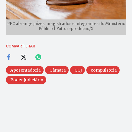
PEC abrange juízes, magistrados e integrantes do Ministério
Público | Foto: reprodução/X
COMPARTILHAR
Aposentadoria
Câmara
CCJ
compulsória
Poder Judiciário