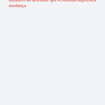
ministro ao defender que economia suportará
mudança