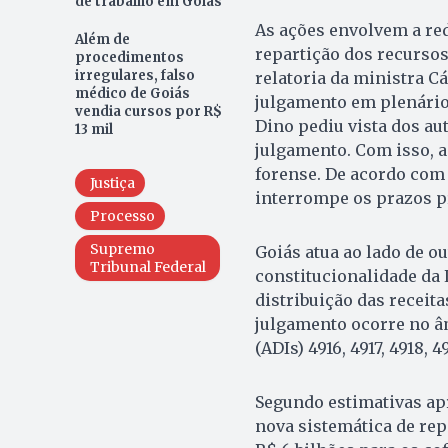
de trabalho em Goiás
As ações envolvem a redi
Além de
repartição dos recursos
procedimentos
irregulares, falso
relatoria da ministra C
médico de Goiás
julgamento em plenário 
vendia cursos por R$
Dino pediu vista dos au
13 mil
julgamento. Com isso, a
forense. De acordo com
Justiça
interrompe os prazos pr
Processo
Supremo
Goiás atua ao lado de o
Tribunal Federal
constitucionalidade da L
distribuição das receit
julgamento ocorre no âm
(ADIs) 4916, 4917, 4918,
Segundo estimativas ap
nova sistemática de rep