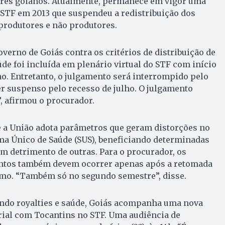
ofres goianos. Atualmente, permanece em vigor uma
 STF em 2013 que suspendeu a redistribuição dos
produtores e não produtores.
overno de Goiás contra os critérios de distribuição de
úde foi incluída em plenário virtual do STF com início
ho. Entretanto, o julgamento será interrompido pelo
ser suspenso pelo recesso de julho. O julgamento
, afirmou o procurador.
 a União adota parâmetros que geram distorções no
ma Único de Saúde (SUS), beneficiando determinadas
m detrimento de outras. Para o procurador, os
ntos também devem ocorrer apenas após a retomada
emo. “Também só no segundo semestre”, disse.
ndo royalties e saúde, Goiás acompanha uma nova
orial com Tocantins no STF. Uma audiência de