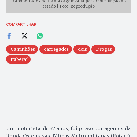
transportados de forma organizada para distribuição no
estado | Foto: Reprodução
COMPARTILHAR
Caminhões
carregados
dois
Drogas
Itaberaí
Um motorista, de 37 anos, foi preso por agentes da
Ronda Ostensivas Táticas Metropolitanas (Rotam),