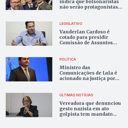
indica que bolsonaristas
não serão protagonistas
no Congresso
LEGISLATIVO
Vanderlan Cardoso é
cotado para presidir
Comissão de Assuntos
Econômicos, no Senado
POLÍTICA
Ministro das
Comunicações de Lula é
acionado na justiça por
calote em banco
ÚLTIMAS NOTÍCIAS
Vereadora que denunciou
gesto nazista em ato
golpista tem mandato
cassado