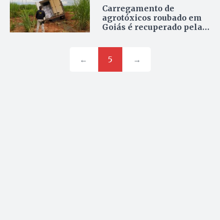
Carregamento de
agrotóxicos roubado em
Goiás é recuperado pela
PRF
←
5
→