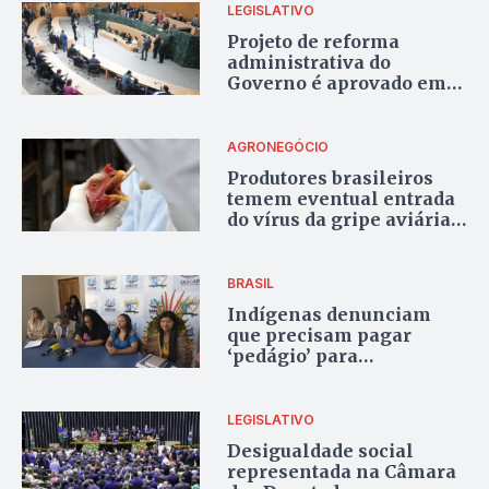
LEGISLATIVO
Projeto de reforma
administrativa do
Governo é aprovado em
definitivo na Alego
AGRONEGÓCIO
Produtores brasileiros
temem eventual entrada
do vírus da gripe aviária
no País
BRASIL
Indígenas denunciam
que precisam pagar
‘pedágio’ para
fazendeiros, em Roraima
LEGISLATIVO
Desigualdade social
representada na Câmara