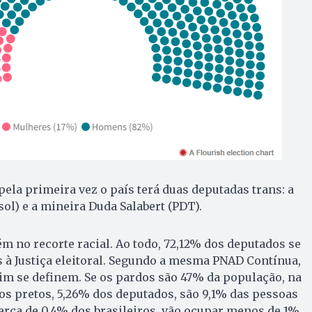
pela primeira vez o país terá duas deputadas trans: a
sol) e a mineira Duda Salabert (PDT).
m no recorte racial. Ao todo, 72,12% dos deputados se
 à Justiça eleitoral. Segundo a mesma PNAD Contínua,
im se definem. Se os pardos são 47% da população, na
os pretos, 5,26% dos deputados, são 9,1% das pessoas
cerca de 0,4% dos brasileiros, vão ocupar menos de 1%