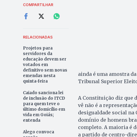
COMPARTILHAR
RELACIONADAS
Projetos para
servidores da
educação devem ser
votados em
definitivo sem novas
ainda é uma amostra da 
emendas nesta
Tribunal Superior Eleit
quinta-feira
Caiado sanciona lei
A Constituição diz que 
de inclusão do ITCD
para quem teve o
vê não é a representaçã
último domicílio em
desigualdade social na C
vida em Goiás;
domínio de homens bran
entenda
completo. A maioria é d
Alego convoca
a partido de centro-direi