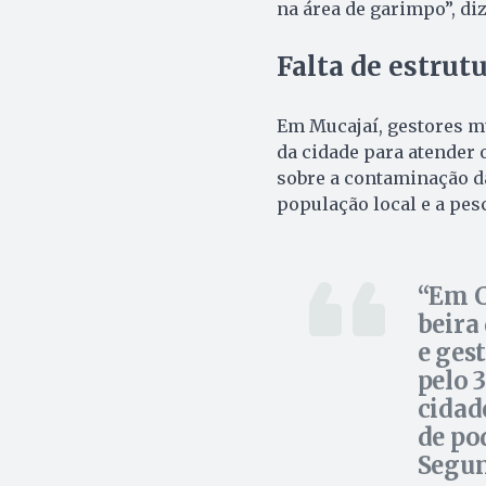
na área de garimpo”, d
Falta de estrut
Em Mucajaí, gestores mu
da cidade para atender
sobre a contaminação d
população local e a pes
Em C
beira
e ges
pelo 
cidad
de po
Segun