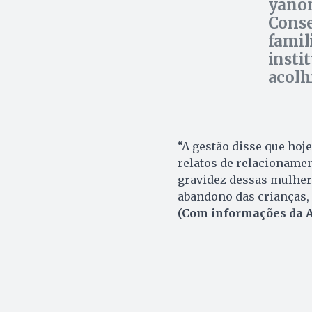
yanom
Conse
famil
insti
acolh
“A gestão disse que hoje
relatos de relacionamen
gravidez dessas mulher
abandono das crianças, 
(Com informações da A