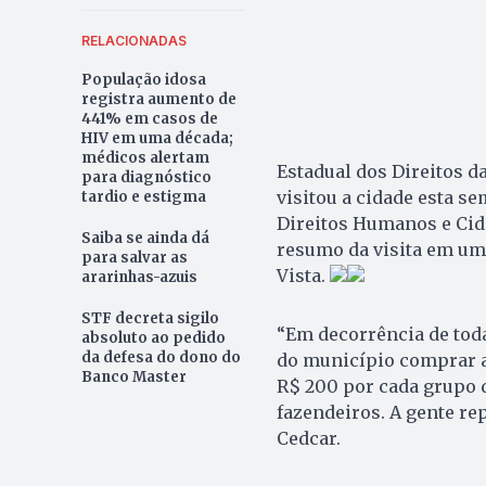
RELACIONADAS
População idosa
registra aumento de
441% em casos de
HIV em uma década;
médicos alertam
Estadual dos Direitos d
para diagnóstico
visitou a cidade esta 
tardio e estigma
Direitos Humanos e Cid
Saiba se ainda dá
resumo da visita em uma
para salvar as
Vista.
ararinhas-azuis
STF decreta sigilo
“Em decorrência de toda
absoluto ao pedido
da defesa do dono do
do município comprar al
Banco Master
R$ 200 por cada grupo d
fazendeiros. A gente re
Cedcar.