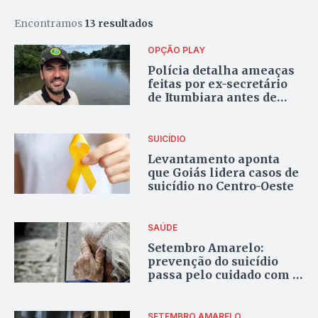
Encontramos
13 resultados
OPÇÃO PLAY
Polícia detalha ameaças
feitas por ex-secretário
de Itumbiara antes de
matar os filhos
SUICÍDIO
Levantamento aponta
que Goiás lidera casos de
suicídio no Centro-Oeste
SAÚDE
Setembro Amarelo:
prevenção do suicídio
passa pelo cuidado com a
saúde mental dos idosos
SETEMBRO AMARELO