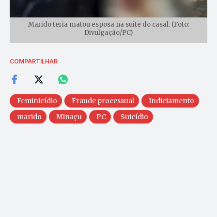
Marido teria matou esposa na suíte do casal. (Foto:
Divulgação/PC)
COMPARTILHAR
Feminicídio
Fraude processual
Indiciamento
marido
Minaçu
PC
Suicídio