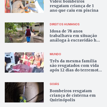
Vídeo: bombeiros
resgatam criança de 1
ano que caiu em piscina
DIREITOS HUMANOS
Idosa de 78 anos
trabalhava em situação
análoga à escravidão há
mais de 4 décadas
MUNDO
Três da mesma família
são resgatados com vida
após 12 dias do terremoto
na Turquia
GOIÁS
Bombeiros resgatam
criança de cisterna em
Quirinópolis