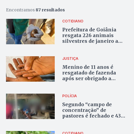
Encontramos
87 resultados
COTIDIANO
Prefeitura de Goiânia
resgata 226 animais
silvestres de janeiro a
setembro de 2023
JUSTIÇA
Menino de 11 anos é
resgatado de fazenda
após ser obrigado a
trabalhar por cama e
comida em Mara Rosa
POLÍCIA
Segundo “campo de
concentração” de
pastores é fechado e 43
pessoas são resgatadas
em Anápolis
COTIDIANO