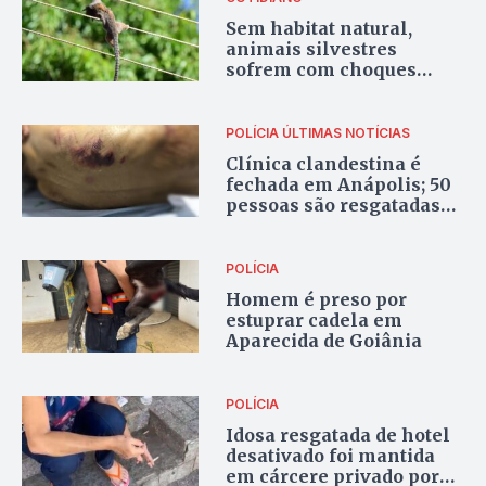
Sem habitat natural,
animais silvestres
sofrem com choques
elétricos em Goiânia
POLÍCIA
ÚLTIMAS NOTÍCIAS
Clínica clandestina é
fechada em Anápolis; 50
pessoas são resgatadas
vítimas de maus-tratos e
de tortura
POLÍCIA
Homem é preso por
estuprar cadela em
Aparecida de Goiânia
POLÍCIA
Idosa resgatada de hotel
desativado foi mantida
em cárcere privado por