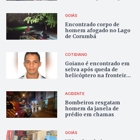
um mês
GOIÁS
Encontrado corpo de
homem afogado no Lago
de Corumbá
COTIDIANO
Goiano é encontrado em
selva após queda de
helicóptero na fronteira
do Brasil com a
Venezuela
ACIDENTE
Bombeiros resgatam
homem da janela de
prédio em chamas
GOIÁS