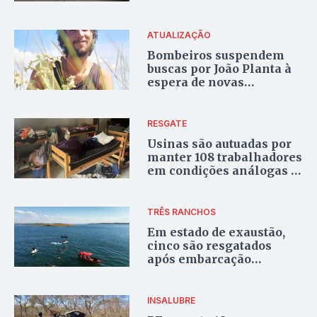
Aparecida de Goiânia
ATUALIZAÇÃO
Bombeiros suspendem
buscas por João Planta à
espera de novas
informações em Alto
Paraíso
RESGATE
Usinas são autuadas por
manter 108 trabalhadores
em condições análogas à
escravidão em Goiás
TRÊS RANCHOS
Em estado de exaustão,
cinco são resgatados
após embarcação
naufragar em lago de
Goiás; vídeo
INSALUBRE