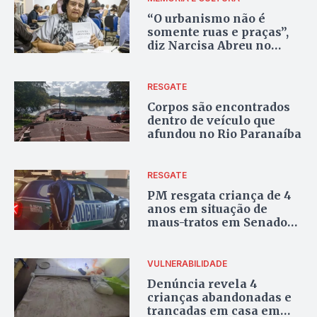
“O urbanismo não é
somente ruas e praças”,
diz Narcisa Abreu no
lançamento de obras
sobre memórias de
Goiânia
RESGATE
Corpos são encontrados
dentro de veículo que
afundou no Rio Paranaíba
RESGATE
PM resgata criança de 4
anos em situação de
maus-tratos em Senador
Canedo
VULNERABILIDADE
Denúncia revela 4
crianças abandonadas e
trancadas em casa em