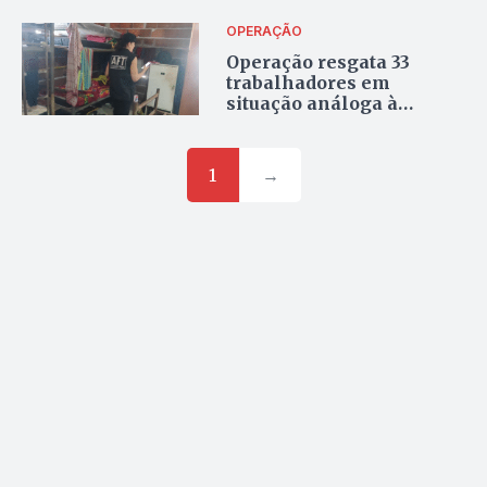
OPERAÇÃO
Operação resgata 33
trabalhadores em
situação análoga à
escravidão em edifício de
luxo
1
→