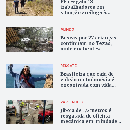
PF resgata 18
trabalhadores em
situação análoga à
escravidão em fazenda
MUNDO
Buscas por 27 crianças
continuam no Texas,
onde enchentes
deixaram ao menos 27
mortos; vídeo
RESGATE
Brasileira que caiu de
vulcão na Indonésia é
encontrada com vida
após 16 horas
VARIEDADES
Jiboia de 1,5 metros é
resgatada de oficina
mecânica em Trindade;
vídeo