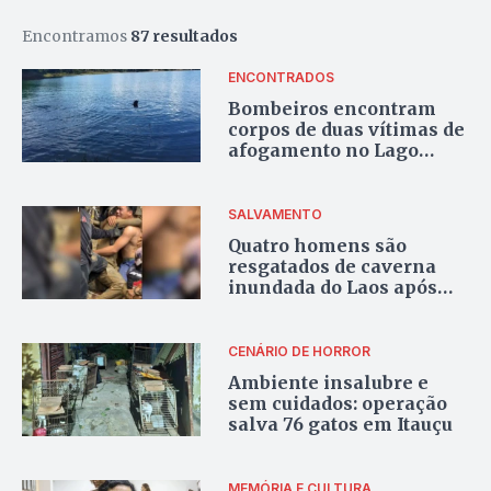
Encontramos
87 resultados
ENCONTRADOS
Bombeiros encontram
corpos de duas vítimas de
afogamento no Lago
Corumbá
SALVAMENTO
Quatro homens são
resgatados de caverna
inundada do Laos após
uma semana presos; veja
vídeo
CENÁRIO DE HORROR
Ambiente insalubre e
sem cuidados: operação
salva 76 gatos em Itauçu
MEMÓRIA E CULTURA