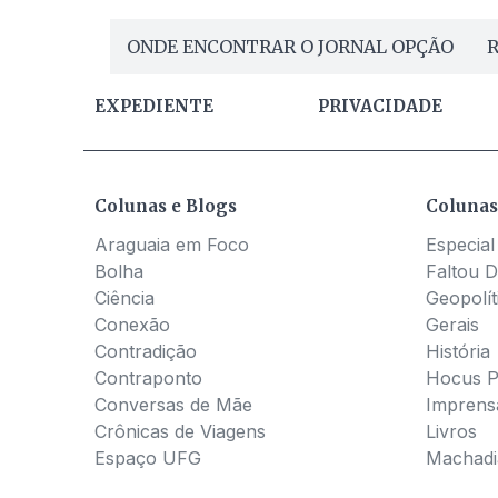
ONDE ENCONTRAR O JORNAL OPÇÃO
R
EXPEDIENTE
PRIVACIDADE
Colunas e Blogs
Colunas
Araguaia em Foco
Especial
Bolha
Faltou D
Ciência
Geopolít
Conexão
Gerais
Contradição
História
Contraponto
Hocus 
Conversas de Mãe
Imprens
Crônicas de Viagens
Livros
Espaço UFG
Machadia