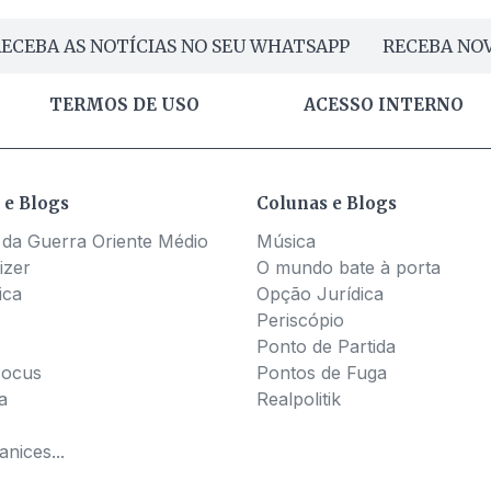
ECEBA AS NOTÍCIAS NO SEU WHATSAPP
RECEBA NOV
TERMOS DE USO
ACESSO INTERNO
 e Blogs
Colunas e Blogs
 da Guerra Oriente Médio
Música
izer
O mundo bate à porta
ica
Opção Jurídica
Periscópio
Ponto de Partida
Pocus
Pontos de Fuga
a
Realpolitik
nices...