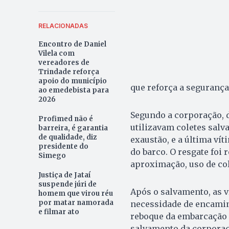
RELACIONADAS
Encontro de Daniel
Vilela com
vereadores de
Trindade reforça
apoio do município
que reforça a segurança 
ao emedebista para
2026
Segundo a corporação, 
Profimed não é
utilizavam coletes salv
barreira, é garantia
de qualidade, diz
exaustão, e a última ví
presidente do
do barco. O resgate foi
Simego
aproximação, uso de cole
Justiça de Jataí
suspende júri de
Após o salvamento, as v
homem que virou réu
por matar namorada
necessidade de encamin
e filmar ato
reboque da embarcação 
salvamento da corporaç