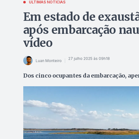
ÚLTIMAS NOTÍCIAS
Em estado de exaustã
após embarcação nauf
vídeo
27 julho 2025 às 09h18
Luan Monteiro
Dos cinco ocupantes da embarcação, apen