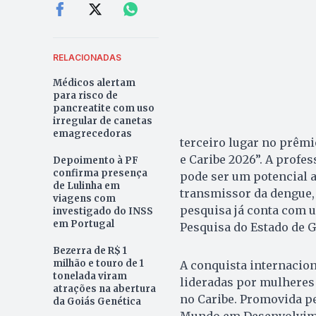
RELACIONADAS
Médicos alertam
para risco de
pancreatite com uso
irregular de canetas
emagrecedoras
terceiro lugar no prêmi
e Caribe 2026”. A profe
Depoimento à PF
confirma presença
pode ser um potencial a
de Lulinha em
transmissor da dengue, 
viagens com
pesquisa já conta com 
investigado do INSS
em Portugal
Pesquisa do Estado de G
Bezerra de R$ 1
milhão e touro de 1
A conquista internaciona
tonelada viram
lideradas por mulheres 
atrações na abertura
no Caribe. Promovida p
da Goiás Genética