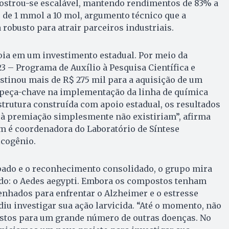
mostrou-se escalável, mantendo rendimentos de 83% a
 de 1 mmol a 10 mol, argumento técnico que a
robusto para atrair parceiros industriais.
oia em um investimento estadual. Por meio da
 – Programa de Auxílio à Pesquisa Científica e
stinou mais de R$ 275 mil para a aquisição de um
 peça-chave na implementação da linha de química
strutura construída com apoio estadual, os resultados
 à premiação simplesmente não existiriam”, afirma
m é coordenadora do Laboratório de Síntese
lcogênio.
pado e o reconhecimento consolidado, o grupo mira
do: o Aedes aegypti. Embora os compostos tenham
enhados para enfrentar o Alzheimer e o estresse
diu investigar sua ação larvicida. “Até o momento, não
tos para um grande número de outras doenças. No