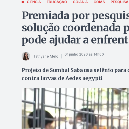
CIÊNCIA
EDUCAÇÃO
GOIÂNIA
GOIÁS
PESQUISA
Premiada por pesquis
solução coordenada p
pode ajudar a enfren
01 junho 2026 às 14h00
Tathyane Melo
Projeto de Sumbal Saba usa selênio para
contra larvas de Aedes aegypti