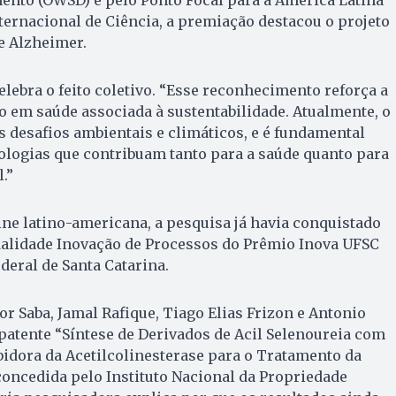
to (OWSD) e pelo Ponto Focal para a América Latina
ternacional de Ciência, a premiação destacou o projeto
e Alzheimer.
celebra o feito coletivo. “Esse reconhecimento reforça a
 em saúde associada à sustentabilidade. Atualmente, o
 desafios ambientais e climáticos, e é fundamental
ologias que contribuam tanto para a saúde quanto para
.”
rine latino-americana, a pesquisa já havia conquistado
alidade Inovação de Processos do Prêmio Inova UFSC
deral de Santa Catarina.
or Saba, Jamal Rafique, Tiago Elias Frizon e Antonio
 patente “Síntese de Derivados de Acil Selenoureia com
bidora da Acetilcolinesterase para o Tratamento da
oncedida pelo Instituto Nacional da Propriedade