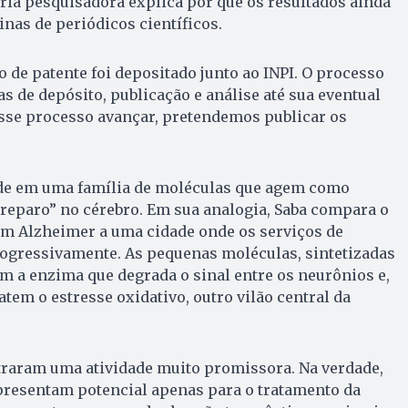
ópria pesquisadora explica por que os resultados ainda
as de periódicos científicos.
o de patente foi depositado junto ao INPI. O processo
s de depósito, publicação e análise até sua eventual
sse processo avançar, pretendemos publicar os
ide em uma família de moléculas que agem como
 reparo” no cérebro. Em sua analogia, Saba compara o
m Alzheimer a uma cidade onde os serviços de
gressivamente. As pequenas moléculas, sintetizadas
am a enzima que degrada o sinal entre os neurônios e,
m o estresse oxidativo, outro vilão central da
raram uma atividade muito promissora. Na verdade,
resentam potencial apenas para o tratamento da