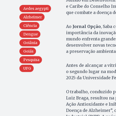
Mundo em Desenvolvimen
e Caribe do Conselho In
Aedes aegypti
que combate a doença d
Alzheimer
Ciência
Ao
Jornal Opção
, Saba 
importância da inovação
Dengue
mundo enfrenta grandes
Goiânia
desenvolver novas tecn
a preservação ambiental
Goiás
Pesquisa
Antes de alcançar a vit
UFG
o segundo lugar na mod
2025 da Universidade Fe
O trabalho, conduzido p
Luiz Braga, resultou na
Ação Antioxidante e Ini
Doença de Alzheimer”, c