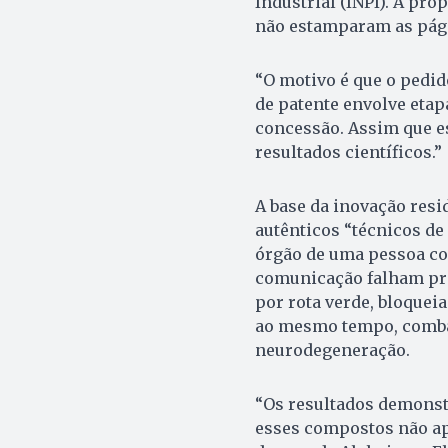
Industrial (INPI). A pr
não estamparam as págin
“O motivo é que o pedid
de patente envolve etapa
concessão. Assim que e
resultados científicos.”
A base da inovação res
autênticos “técnicos de
órgão de uma pessoa co
comunicação falham pro
por rota verde, bloquei
ao mesmo tempo, combate
neurodegeneração.
“Os resultados demonst
esses compostos não ap