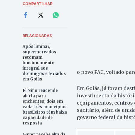
COMPARTILHAR
RELACIONADAS
Após liminar,
supermercados
retomam
funcionamento
integral aos
o novo PAC, voltado par
domingos e feriados
em Goiás
Em Goiás, já foram dest
El Niño reacende
investimento da históri
alerta para
enchentes; dois em
equipamentos, centros c
cada três municípios
sanitário, além de unid
brasileiros têm baixa
governo federal da histó
capacidade de
resposta
Gayer recebe alta da