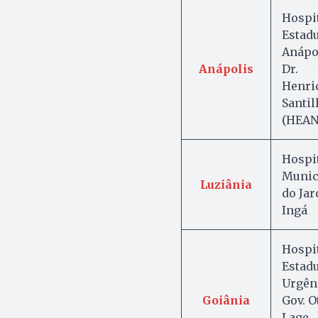
Hospi
Estadu
Anápo
Anápolis
Dr.
Henri
Santil
(HEAN
Hospi
Munic
Luziânia
do Ja
Ingá
Hospi
Estadu
Urgên
Goiânia
Gov. O
Lage