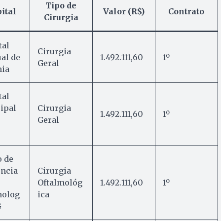
Tipo de
ital
Valor (R$)
Contrato
Cirurgia
tal
Cirurgia
al de
1.492.111,60
1º
Geral
nia
tal
ipal
Cirurgia
1.492.111,60
1º
Geral
o de
ência
Cirurgia
Oftalmológ
1.492.111,60
1º
molog
ica
G