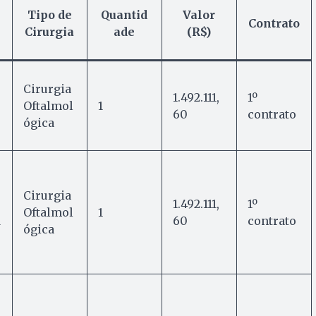
l
Tipo de
Quantid
Valor
Contrato
Cirurgia
ade
(R$)
Cirurgia
1.492.111,
1º
Oftalmol
1
60
contrato
ógica
Cirurgia
1.492.111,
1º
Oftalmol
1
d
60
contrato
ógica