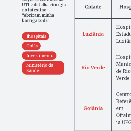
UTI e detalha cirurgia
Cidade
Hosp
no intestino:
“Abriram minha
barriga toda”
Hospi
Luziânia
Estadu
]hospitais
Luziâ
Goiás
Investimento
Hospi
Munic
Ministério da
Rio Verde
Saúde
de Rio
Verde
Centr
Refer
Goiânia
em
Oftal
ia UF