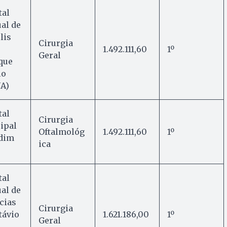
tal
al de
lis
Cirurgia
1.492.111,60
1º
Geral
que
lo
A)
tal
Cirurgia
ipal
Oftalmológ
1.492.111,60
1º
rdim
ica
tal
al de
cias
Cirurgia
távio
1.621.186,00
1º
Geral