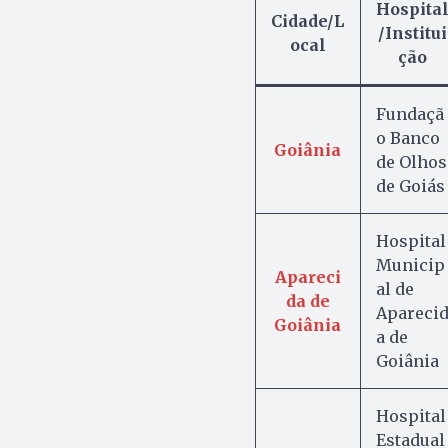
Hospita
Cidade/L
/Institui
ocal
ção
Fundaçã
o Banco
Goiânia
de Olhos
de Goiás
Hospital
Municip
Apareci
al de
da de
Apareci
Goiânia
a de
Goiânia
Hospital
Estadual