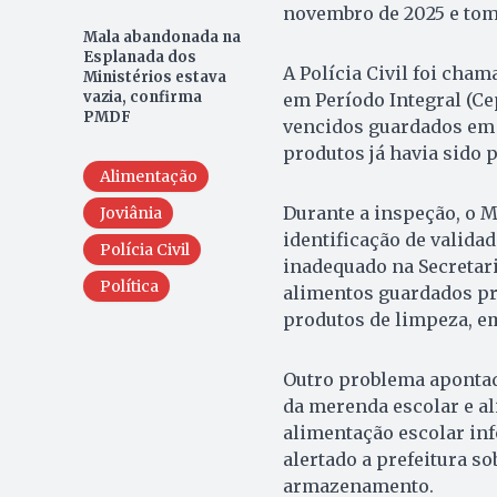
novembro de 2025 e tom
Mala abandonada na
Esplanada dos
A Polícia Civil foi cham
Ministérios estava
vazia, confirma
em Período Integral (Ce
PMDF
vencidos guardados em f
produtos já havia sido
Alimentação
Durante a inspeção, o M
Joviânia
identificação de valid
Polícia Civil
inadequado na Secretar
Política
alimentos guardados pr
produtos de limpeza, e
Outro problema apontad
da merenda escolar e al
alimentação escolar inf
alertado a prefeitura s
armazenamento.