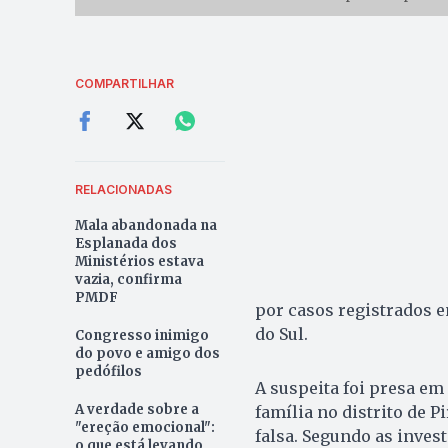
COMPARTILHAR
RELACIONADAS
Mala abandonada na
Esplanada dos
Ministérios estava
vazia, confirma
PMDF
por casos registrados e
do Sul.
Congresso inimigo
do povo e amigo dos
pedófilos
A suspeita foi presa em
A verdade sobre a
família no distrito de P
"ereção emocional":
falsa. Segundo as inve
o que está levando