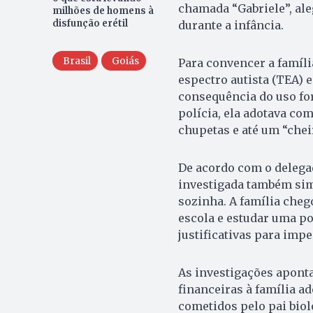
chamada “Gabriele”, ale
milhões de homens à
disfunção erétil
durante a infância.
Brasil
Goiás
Para convencer a famíli
espectro autista (TEA) 
consequência do uso fo
polícia, ela adotava co
chupetas e até um “chei
De acordo com o delega
investigada também sim
sozinha. A família cheg
escola e estudar uma p
justificativas para imp
As investigações aponta
financeiras à família a
cometidos pelo pai bio