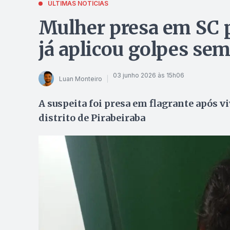
ÚLTIMAS NOTÍCIAS
Mulher presa em SC p
já aplicou golpes se
03 junho 2026 às 15h06
Luan Monteiro
A suspeita foi presa em flagrante após v
distrito de Pirabeiraba