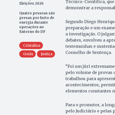
Técnico-Científica, que
Eleições 2026
demonstrar a responsabi
Quatro pessoas são
presas por furto de
Segundo Diego Henrique 
energia durante
operações no
preparação e um exame 
Entorno do DF
a investigação. O julga
debates, envolveu a apr
Cristalina
testemunhas e sustentaç
Conselho de Sentença.
Goiás
Justiça
“Foi um júri extremamen
pelo volume de provas q
trabalhou para apresen
acontecimentos, permit
elementos constantes no
Para o promotor, a lon
pelo Judiciário e pelas