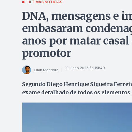
ÚLTIMAS NOTÍCIAS
DNA, mensagens e i
embasaram condenaç
anos por matar casal 
promotor
19 junho 2026 às 15h49
Luan Monteiro
Segundo Diego Henrique Siqueira Ferreir
exame detalhado de todos os elementos 